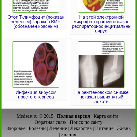
Этот Т-лимфоцит (показан
На этой электронной
зеленым) заражен ВИЧ
микрофотографии показан
(обозначен красным)
респираторносинцитиальный
вирус
Инфекция вирусом
На рентгеновском снимке
простого герпеса
показан вывихнутый
локоть
Medsest.ru © 2015
|
Полная версия
|
Карта сайта
|
Обратная связь
|
Поиск по сайту
Здоровье
|
Болезни
|
Лечение
|
Лекарства
|
Питание
|
Жизнь
|
Знания
|