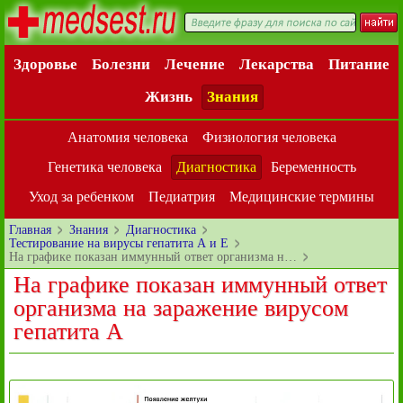
Здоровье
Болезни
Лечение
Лекарства
Питание
Жизнь
Знания
Анатомия человека
Физиология человека
Генетика человека
Диагностика
Беременность
Уход за ребенком
Педиатрия
Медицинские термины
Главная
Знания
Диагностика
Тестирование на вирусы гепатита А и Е
На графике показан иммунный ответ организма н…
На графике показан иммунный ответ
организма на заражение вирусом
гепатита А