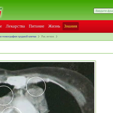
е
Лекарства
Питание
Жизнь
Знания
я томография грудной клетки
Рак легких