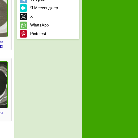
Я.Мессенджер
X
WhatsApp
Pinterest
ое
их
ая