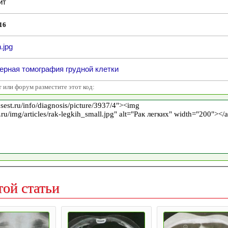
йт
16
h.jpg
ерная томография грудной клетки
т или форум разместите этот код:
той статьи