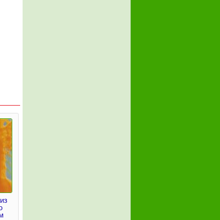
 из
о
м