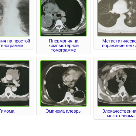
ия на простой
Пневмония на
Метастатическ
генограмме
компьютерной
поражение легк
томограмме
Тимома
Эмпиема плевры
Злокачественн
мезотелиома