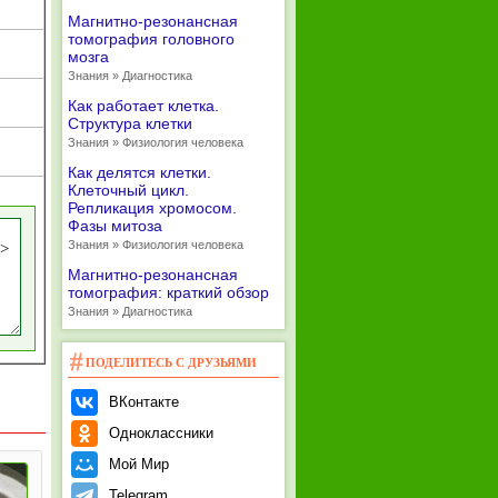
Магнитно-резонансная
томография головного
мозга
Знания » Диагностика
Как работает клетка.
Структура клетки
Знания » Физиология человека
Как делятся клетки.
Клеточный цикл.
Репликация хромосом.
Фазы митоза
Знания » Физиология человека
Магнитно-резонансная
томография: краткий обзор
Знания » Диагностика
ПОДЕЛИТЕСЬ С ДРУЗЬЯМИ
ВКонтакте
Одноклассники
Мой Мир
Telegram