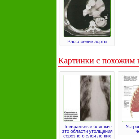
Расслоение аорты
Картинки с похожим 
Плевральные бляшки -
Устро
это области утолщения
ч
серозного слоя легких