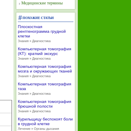
Медицинские термины
ПОХОЖИЕ СТАТЬИ
Плоскостная
рентгенограмма грудной
клетки
Знания » Диагностика
Компьютерная томография
(КТ): краткий экскурс
Знания » Диагностика
Компьютерная томография
мозга и окружающих тканей
Знания » Диагностика
Компьютерная томография
таза
Знания » Диагностика
Компьютерная томография
брюшной полости
Знания » Диагностика
Курильщицу беспокоят боли
в грудной клетке
Лечение » Органы дыхания