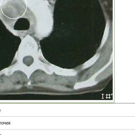
х
точек