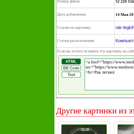
ба
Размер файла:
52 226
Дата добавления:
14 Мая 20
rak-legki
Ссылка на картинку:
Компьют
Статья расположения:
Если вы хотите вставить эту картинку на сай
HTML
BB Code
Text
Другие картинки из э