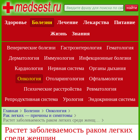
Здоровье
Болезни
Лечение
Лекарства
Питание
Жизнь
Знания
Венерические болезни
Гастроэнтерология
Гематология
Дерматология
Иммунология
Инфекционные болезни
Кардиология
Нервная система
Органы дыхания
Онкология
Отоларингология
Офтальмология
Психические расстройства
Ревматология
Репродуктивная система
Урология
Эндокринная система
Главная
Болезни
Онкология
Рак легких — причины и симптомы
Растет заболеваемость раком легких среди женщ…
Растет заболеваемость раком легких
среди женщин