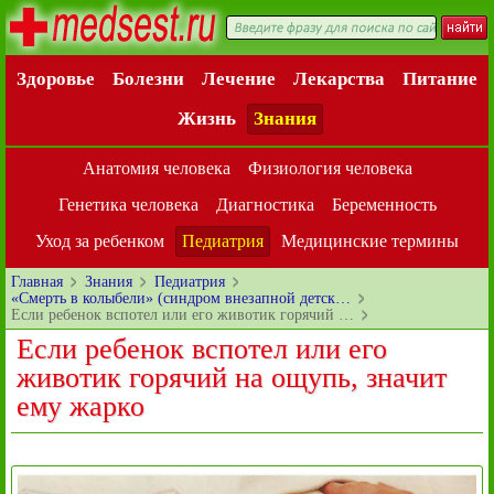
Здоровье
Болезни
Лечение
Лекарства
Питание
Жизнь
Знания
Анатомия человека
Физиология человека
Генетика человека
Диагностика
Беременность
Уход за ребенком
Педиатрия
Медицинские термины
Главная
Знания
Педиатрия
«Смерть в колыбели» (синдром внезапной детск…
Если ребенок вспотел или его животик горячий …
Если ребенок вспотел или его
животик горячий на ощупь, значит
ему жарко