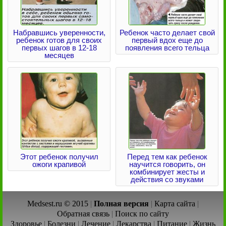
Набравшись уверенности,
Ребенок часто делает свой
ребенок готов для своих
первый вдох еще до
первых шагов в 12-18
появления всего тельца
месяцев
Этот ребенок получил
Перед тем как ребенок
ожоги крапивой
научится говорить, он
комбинирует жесты и
действия со звуками
Medsest.ru © 2015
|
Полная версия
|
Карта сайта
|
Обратная связь
|
Поиск по сайту
Здоровье
|
Болезни
|
Лечение
|
Лекарства
|
Питание
|
Жизнь