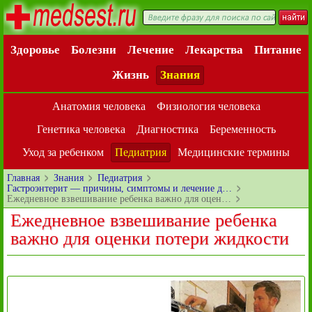
Здоровье
Болезни
Лечение
Лекарства
Питание
Жизнь
Знания
Анатомия человека
Физиология человека
Генетика человека
Диагностика
Беременность
Уход за ребенком
Педиатрия
Медицинские термины
Главная
Знания
Педиатрия
Гастроэнтерит — причины, симптомы и лечение д…
Ежедневное взвешивание ребенка важно для оцен…
Ежедневное взвешивание ребенка
важно для оценки потери жидкости