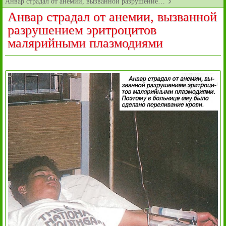
Анвар страдал от анемии, вызванной разрушение…
Анвар страдал от анемии, вызванной
разрушением эритроцитов
малярийными плазмодиями