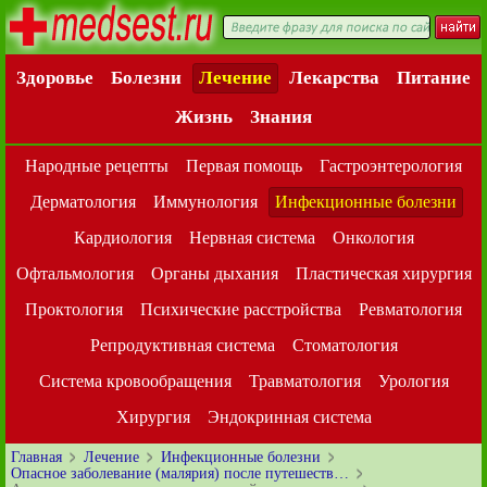
Здоровье
Болезни
Лечение
Лекарства
Питание
Жизнь
Знания
Народные рецепты
Первая помощь
Гастроэнтерология
Дерматология
Иммунология
Инфекционные болезни
Кардиология
Нервная система
Онкология
Офтальмология
Органы дыхания
Пластическая хирургия
Проктология
Психические расстройства
Ревматология
Репродуктивная система
Стоматология
Система кровообращения
Травматология
Урология
Хирургия
Эндокринная система
Главная
Лечение
Инфекционные болезни
Опасное заболевание (малярия) после путешеств…