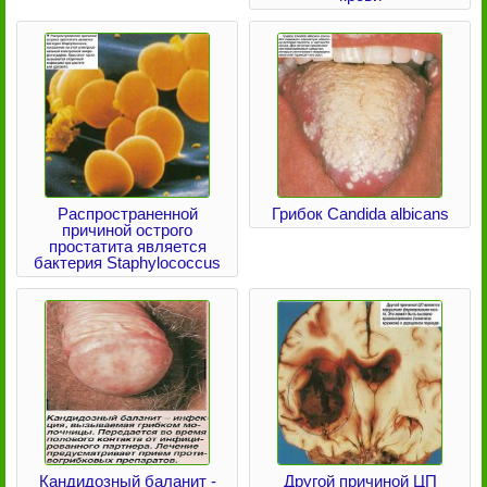
Распространенной
Грибок Candida albicans
причиной острого
простатита является
бактерия Staphylococcus
Кандидозный баланит -
Другой причиной ЦП