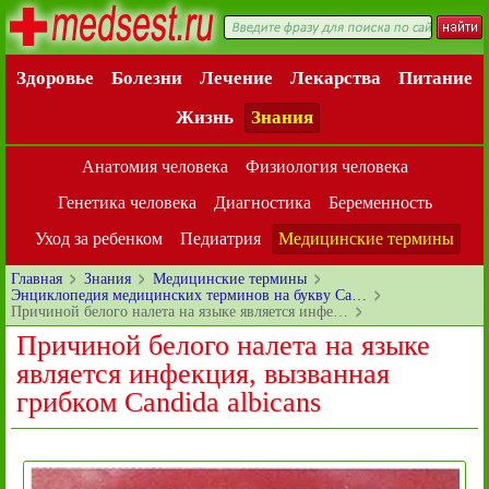
Здоровье
Болезни
Лечение
Лекарства
Питание
Жизнь
Знания
Анатомия человека
Физиология человека
Генетика человека
Диагностика
Беременность
Уход за ребенком
Педиатрия
Медицинские термины
Главная
Знания
Медицинские термины
Энциклопедия медицинских терминов на букву Ca…
Причиной белого налета на языке является инфе…
Причиной белого налета на языке
является инфекция, вызванная
грибком Candida albicans