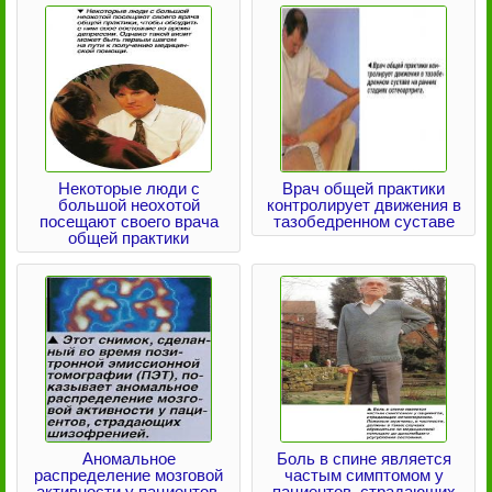
Некоторые люди с
Врач общей практики
большой неохотой
контролирует движения в
посещают своего врача
тазобедренном суставе
общей практики
Аномальное
Боль в спине является
распределение мозговой
частым симптомом у
активности у пациентов,
пациентов, страдающих