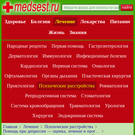
Здоровье
Болезни
Лечение
Лекарства
Питание
Жизнь
Знания
Народные рецепты
Первая помощь
Гастроэнтерология
Дерматология
Иммунология
Инфекционные болезни
Кардиология
Нервная система
Онкология
Офтальмология
Органы дыхания
Пластическая хирургия
Проктология
Психические расстройства
Ревматология
Репродуктивная система
Стоматология
Система кровообращения
Травматология
Урология
Хирургия
Эндокринная система
Главная
Лечение
Психические расстройства
Помощь при депрессии — оценка, лечение и прог…