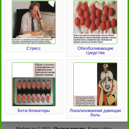
Стресс
Обезболивающие
средства
Бета-блокаторы
Локализованная давящая
боль
Medsest.ru © 2015
|
Полная версия
|
Карта сайта
|