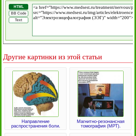
HTML
BB Code
Text
Другие картинки из этой статьи
Направление
Магнитно-резонансная
распространения боли.
томография (МРТ).