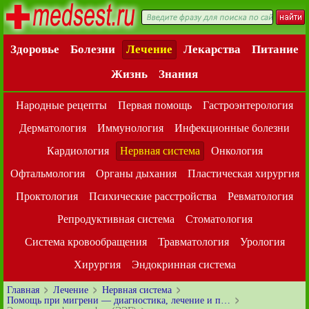
Здоровье
Болезни
Лечение
Лекарства
Питание
Жизнь
Знания
Народные рецепты
Первая помощь
Гастроэнтерология
Дерматология
Иммунология
Инфекционные болезни
Кардиология
Нервная система
Онкология
Офтальмология
Органы дыхания
Пластическая хирургия
Проктология
Психические расстройства
Ревматология
Репродуктивная система
Стоматология
Система кровообращения
Травматология
Урология
Хирургия
Эндокринная система
Главная
Лечение
Нервная система
Помощь при мигрени — диагностика, лечение и п…