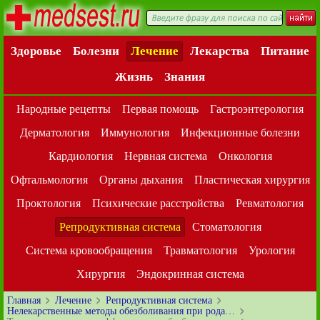
Здоровье
Болезни
Лечение
Лекарства
Питание
Жизнь
Знания
Народные рецепты
Первая помощь
Гастроэнтерология
Дерматология
Иммунология
Инфекционные болезни
Кардиология
Нервная система
Онкология
Офтальмология
Органы дыхания
Пластическая хирургия
Проктология
Психические расстройства
Ревматология
Репродуктивная система
Стоматология
Система кровообращения
Травматология
Урология
Хирургия
Эндокринная система
Главная
Лечение
Репродуктивная система
Нелекарственные методы обезболивания при рода…