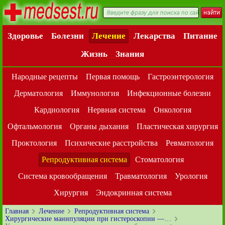
Здоровье
Болезни
Лечение
Лекарства
Питание
Жизнь
Знания
Народные рецепты
Первая помощь
Гастроэнтерология
Дерматология
Иммунология
Инфекционные болезни
Кардиология
Нервная система
Онкология
Офтальмология
Органы дыхания
Пластическая хирургия
Проктология
Психические расстройства
Ревматология
Репродуктивная система
Стоматология
Система кровообращения
Травматология
Урология
Хирургия
Эндокринная система
Главная
Лечение
Репродуктивная система
Хирургические манипуляции при гистероскопии —…