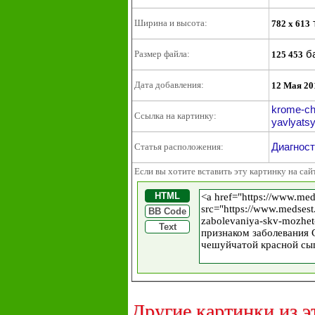
Ширина и высота:
782 x 613
б
Размер файла:
125 453
Дата добавления:
12 Мая 20
krome-ch
Ссылка на картинку:
yavlyatsya
Диагност
Статья расположения:
Если вы хотите вставить эту картинку на сай
HTML
BB Code
Text
Другие картинки из э