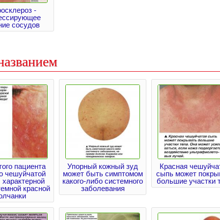
осклероз -
рессирующее
ние сосудов
названием
того пациента
Упорный кожный зуд
Красная чешуйча
о чешуйчатой
может быть симптомом
сыпь может покры
 характерной
какого-либо системного
большие участки 
темной красной
заболевания
олчанки