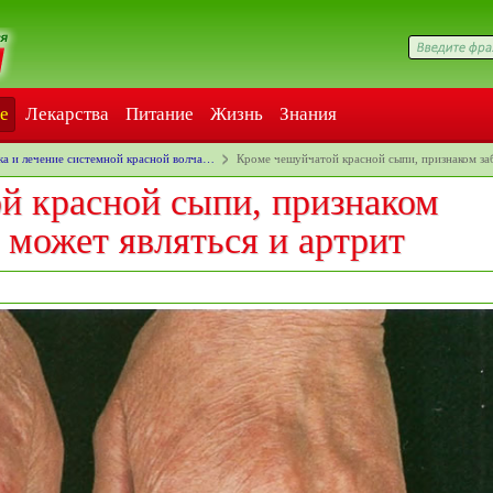
е
Лекарства
Питание
Жизнь
Знания
ка и лечение системной красной волча…
Кроме чешуйчатой красной сыпи, признаком з
й красной сыпи, признаком
может являться и артрит