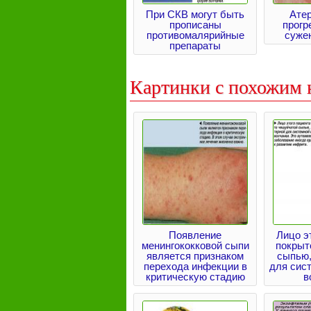
При СКВ могут быть
Атер
прописаны
прог
противомалярийные
суже
препараты
Картинки с похожим 
Появление
Лицо э
менингококковой сыпи
покрыт
является признаком
сыпью,
перехода инфекции в
для сис
критическую стадию
в