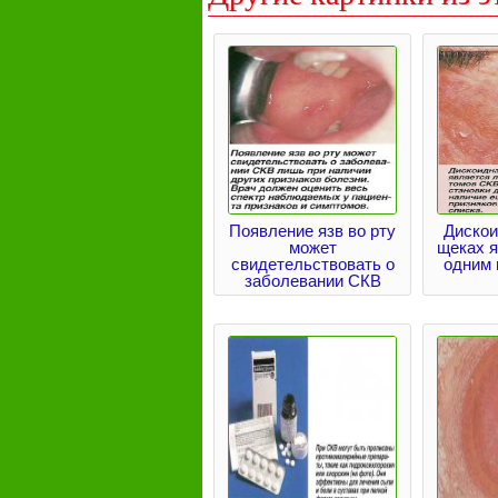
Появление язв во рту
Дискои
может
щеках 
свидетельствовать о
одним 
заболевании СКВ