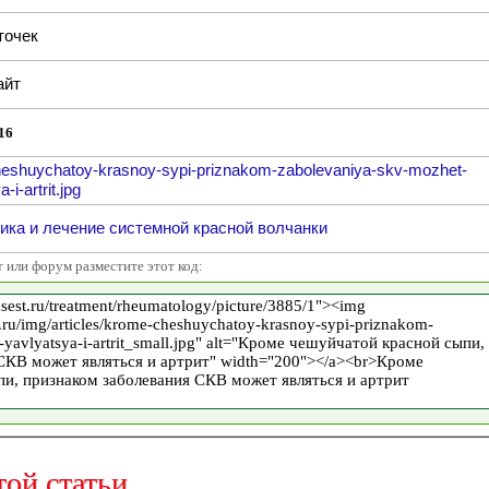
точек
айт
16
eshuychatoy-krasnoy-sypi-priznakom-zabolevaniya-skv-mozhet-
-i-artrit.jpg
ика и лечение системной красной волчанки
т или форум разместите этот код:
той статьи