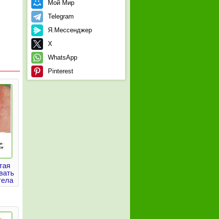
Мой Мир
Telegram
Я.Мессенджер
X
WhatsApp
Pinterest
тая
вать
тела