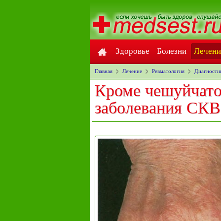
Здоровье
Болезни
Лечени
Главная
Лечение
Ревматология
Диагности
Кроме чешуйчато
заболевания СКВ 