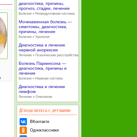
диагностика, причины,
прогноз, стадии, лечение
Болезни » Репродуктивная система
Мочекаменная болезнь —
симптомы, диагностика,
причины, лечение
Болезни » Урология
Диагностика и лечение
нервной анорексии
Лечение » Психические расстройства
Болезнь Паркинсона —
с
диагностика, причины и
лечение
а
Болезни » Нервная система
Диагностика и лечение
лимфом
Лечение » Онкология
ПОДЕЛИТЕСЬ С ДРУЗЬЯМИ
ВКонтакте
Одноклассники