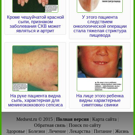
Кроме чешуйчатой красной
У этого пациента
сыпи, признаком
следствием
заболевания СКВ может
онкологической операции
являться и артрит
стала тяжелая стриктура
пищевода
На руке пациента видна
На лице этого ребенка
сыпь, характерная для
видны характерные
менингококкового сепсиса
симптомы свинки
Medsest.ru © 2015
|
Полная версия
|
Карта сайта
|
Обратная связь
|
Поиск по сайту
Здоровье
|
Болезни
|
Лечение
|
Лекарства
|
Питание
|
Жизнь