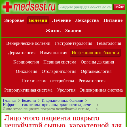
Здоровье
Болезни
Лечение
Лекарства
Питание
Жизнь
Знания
Венерические болезни
Гастроэнтерология
Гематология
Дерматология
Иммунология
Инфекционные болезни
Кардиология
Нервная система
Органы дыхания
Онкология
Отоларингология
Офтальмология
Психические расстройства
Ревматология
Репродуктивная система
Урология
Эндокринная система
Главная
Болезни
Инфекционные болезни
Нефрит — симптомы, причины, диагностика, лече…
Лицо этого пациента покрыто чешуйчатой сыпью,…
Лицо этого пациента покрыто
чешуйчатой сыпью, характерной для