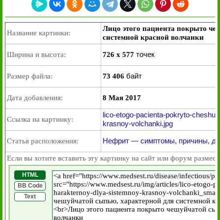
Лицо этого пациента покрыто че
Название картинки:
системной красной волчанки
точек
Ширина и высота:
726 x 577
байт
Размер файла:
73 406
Дата добавления:
8 Мая 2017
lico-etogo-pacienta-pokryto-cheshu
Ссылка на картинку:
krasnoy-volchanki.jpg
Нефрит — симптомы, причины, диа
Статья расположения:
Если вы хотите вставить эту картинку на сайт или форум размест
HTML
BB Code
Text