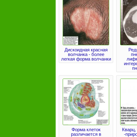
Дискоидная красная
Ред
волчанка - более
пн
легкая форма волчанки
лифм
интер
п
Форма клеток
Кварц,
различается в
-прир