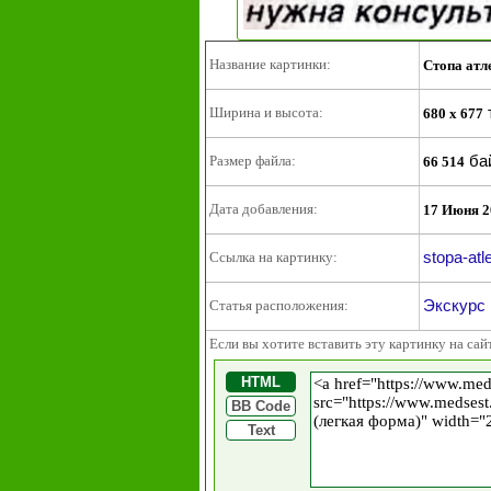
Название картинки:
Стопа атл
Ширина и высота:
680 x 677
ба
Размер файла:
66 514
Дата добавления:
17 Июня 2
stopa-atl
Ссылка на картинку:
Экскурс 
Статья расположения:
Если вы хотите вставить эту картинку на сай
HTML
BB Code
Text