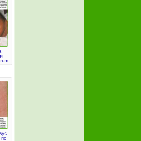
а
и
arum
вус
 по