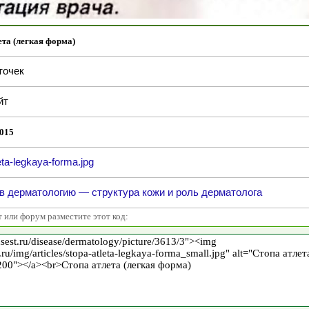
ета (легкая форма)
точек
йт
015
eta-legkaya-forma.jpg
в дерматологию — структура кожи и роль дерматолога
т или форум разместите этот код: