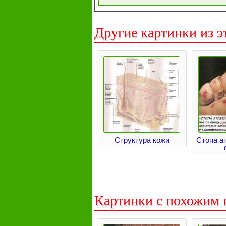
Другие картинки из э
Структура кожи
Стопа а
Картинки с похожим 