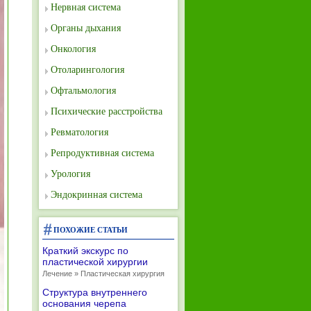
Нервная система
Органы дыхания
Онкология
Отоларингология
Офтальмология
Психические расстройства
Ревматология
Репродуктивная система
Урология
Эндокринная система
ПОХОЖИЕ СТАТЬИ
Краткий экскурс по
пластической хирургии
Лечение » Пластическая хирургия
Структура внутреннего
основания черепа