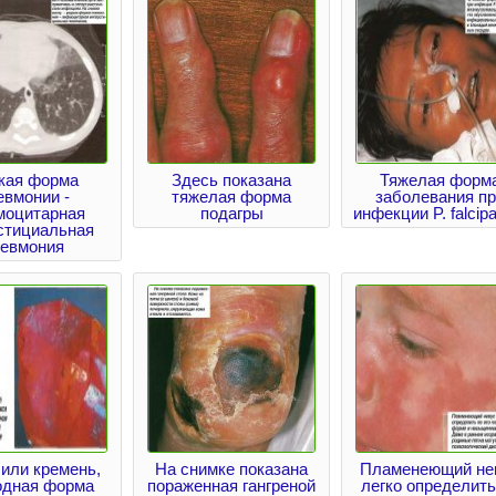
кая форма
Здесь показана
Тяжелая форм
евмонии -
тяжелая форма
заболевания пр
оцитарная
подагры
инфекции P. falcip
стициальная
невмония
 или кремень,
На снимке показана
Пламенеющий не
одная форма
пораженная гангреной
легко определить