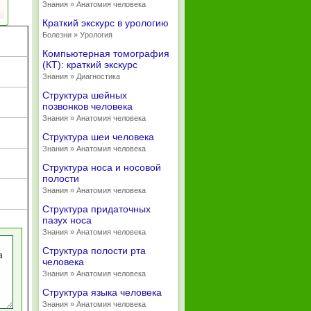
Знания » Анатомия человека
Краткий экскурс в урологию
Болезни » Урология
Компьютерная томография
(КТ): краткий экскурс
Знания » Диагностика
Структура шейных
позвонков человека
Знания » Анатомия человека
Структура шеи человека
Знания » Анатомия человека
Структура носа и носовой
полости
Знания » Анатомия человека
Структура придаточных
пазух носа
Знания » Анатомия человека
Структура полости рта
человека
Знания » Анатомия человека
Структура языка человека
Знания » Анатомия человека