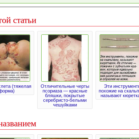
той статьи
тлета (тяжелая
Отличительные черты
Эти инструмент
форма)
псориаза — красные
похожие на скальп
бляшки, покрытые
называют кюретк
серебристо-белыми
чешуйками
названием