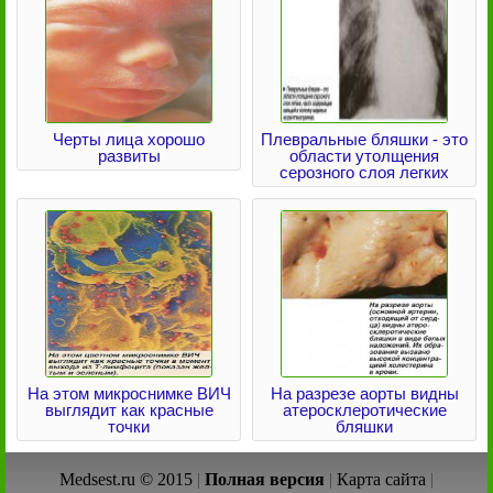
Черты лица хорошо
Плевральные бляшки - это
развиты
области утолщения
серозного слоя легких
На этом микроснимке ВИЧ
На разрезе аорты видны
выглядит как красные
атеросклеротические
точки
бляшки
Medsest.ru © 2015
|
Полная версия
|
Карта сайта
|