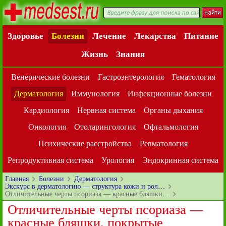
Здоровье
Болезни
Лечение
Лекарства
Питание
Жизнь
Знания
Венерические болезни
Гастроэнтерология
Гематология
Дерматология
Иммунология
Инфекционные болезни
Кардиология
Нервная система
Органы дыхания
Онкология
Отоларингология
Офтальмология
Психические расстройства
Ревматология
Репродуктивная система
Урология
Эндокринная система
Главная
Болезни
Дерматология
Экскурс в дерматологию — структура кожи и рол…
Отличительные черты псориаза — красные бляшки…
Отличительные черты псориаза —
красные бляшки, покрытые