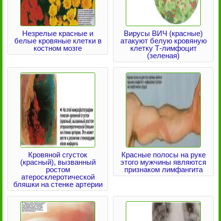
Незрелые красные и
Вирусы ВИЧ (красные)
белые кровяные клетки в
атакуют белую кровяную
костном мозге
клетку Т-лимфоцит
(зеленая)
Кровяной сгусток
Красные полосы на руке
(красный), вызванный
этого мужчины являются
ростом
признаком лимфангита
атеросклеротической
бляшки на стенке артерии