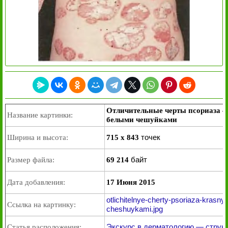
Отличительные черты псориаза —
Название картинки:
белыми чешуйками
точек
Ширина и высота:
715 x 843
байт
Размер файла:
69 214
Дата добавления:
17 Июня 2015
otlichitelnye-cherty-psoriaza-krasny
Ссылка на картинку:
cheshuykami.jpg
Экскурс в дерматологию — структ
Статья расположения: