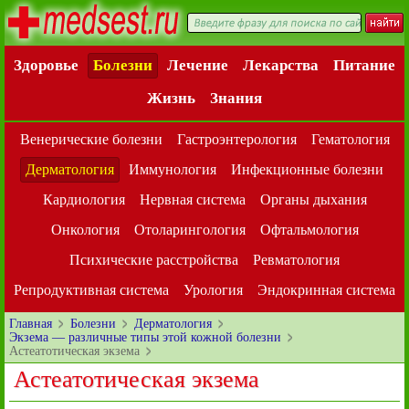
Здоровье
Болезни
Лечение
Лекарства
Питание
Жизнь
Знания
Венерические болезни
Гастроэнтерология
Гематология
Дерматология
Иммунология
Инфекционные болезни
Кардиология
Нервная система
Органы дыхания
Онкология
Отоларингология
Офтальмология
Психические расстройства
Ревматология
Репродуктивная система
Урология
Эндокринная система
Главная
Болезни
Дерматология
Экзема — различные типы этой кожной болезни
Астеатотическая экзема
Астеатотическая экзема