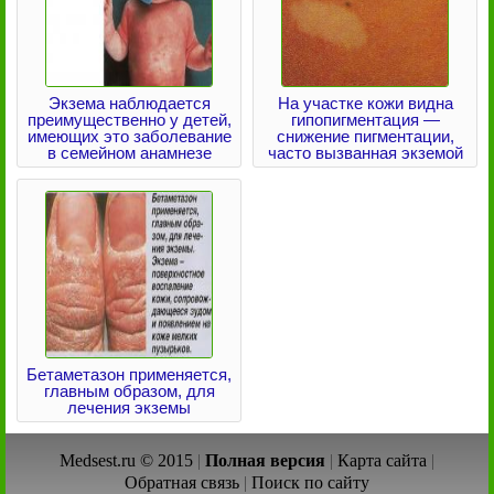
Экзема наблюдается
На участке кожи видна
преимущественно у детей,
гипопигментация —
имеющих это заболевание
снижение пигментации,
в семейном анамнезе
часто вызванная экземой
Бетаметазон применяется,
главным образом, для
лечения экземы
Medsest.ru © 2015
|
Полная версия
|
Карта сайта
|
Обратная связь
|
Поиск по сайту