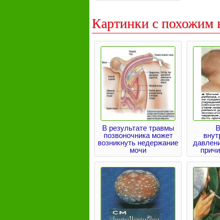
Картинки с похожим 
В результате травмы
В
позвоночника может
внут
возникнуть недержание
давлен
мочи
причи