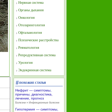
Нервная система
Органы дыхания
Онкология
Отоларингология
Офтальмология
Психические расстройства
Ревматология
Репродуктивная система
Урология
Эндокринная система
ПОХОЖИЕ СТАТЬИ
Нефрит — симптомы,
причины, диагностика,
лечение, прогноз
Болезни » Инфекционные болезни
Гипотермия — симптомы,