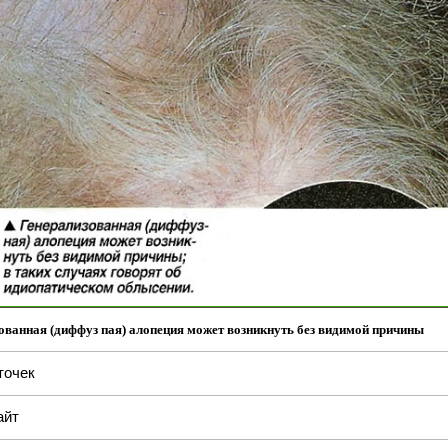
ованная (диффуз пая) алопеция может возникнуть без видимой причины
точек
айт