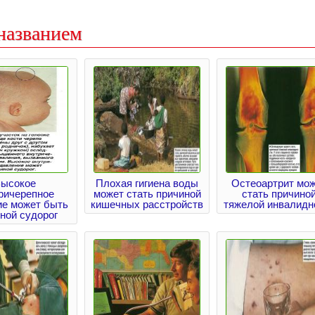
названием
ысокое
Плохая гигиена воды
Остеоартрит мо
ричерепное
может стать причиной
стать причино
ие может быть
кишечных расстройств
тяжелой инвалидн
ной судорог