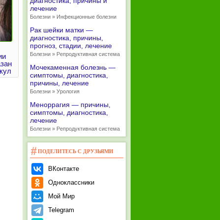
диагностика, причины и
лечение
Болезни » Инфекционные болезни
Рак шейки матки —
диагностика, причины,
прогноз, стадии, лечение
Болезни » Репродуктивная система
ии
азан
Мочекаменная болезнь —
кул
симптомы, диагностика,
причины, лечение
Болезни » Урология
Меноррагия — причины,
симптомы, диагностика,
лечение
Болезни » Репродуктивная система
ПОДЕЛИТЕСЬ С ДРУЗЬЯМИ
ВКонтакте
Одноклассники
Мой Мир
Telegram