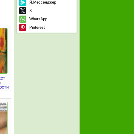
Я.Мессенджер
X
WhatsApp
Pinterest
жет
й
ости