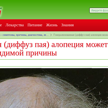
е
Лекарства
Питание
Жизнь
Знания
— симптомы, причины, диагностика, ле…
Гэнерализованная (диффуз пая) алопеция мож
 (диффуз пая) алопеция может
видимой причины