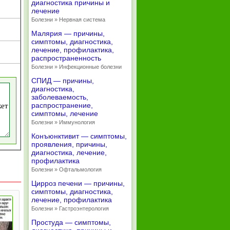
диагностика причины и
лечение
Болезни » Нервная система
Малярия — причины,
симптомы, диагностика,
лечение, профилактика,
распространенность
Болезни » Инфекционные болезни
СПИД — причины,
диагностика,
заболеваемость,
распространение,
симптомы, лечение
Болезни » Иммунология
Конъюнктивит — симптомы,
проявления, причины,
диагностика, лечение,
профилактика
Болезни » Офтальмология
Цирроз печени — причины,
симптомы, диагностика,
лечение, профилактика
Болезни » Гастроэнтерология
Простуда — симптомы,