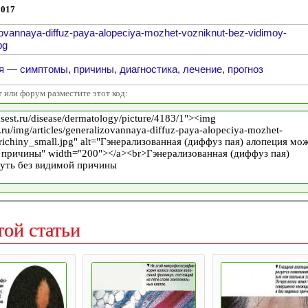
2017
zovannaya-diffuz-paya-alopeciya-mozhet-vozniknut-bez-vidimoy-
pg
 — симптомы, причины, диагностика, лечение, прогноз
т или форум разместите этот код:
той статьи