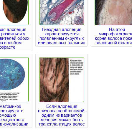
вая алопеция
Гнездная алопеция
На этой
 развиться у
характеризуется
микрофотограф
вителей обоих
появлением округлых
корня волоса пок
ов в любом
или овальных залысин
волосяной фолли
озрасте
матомикоз
Если алопеция
ностируют с
признана необратимой,
омощью
одним из вариантов
ресцентного
лечения может быть
 визуализации
трансплантация волос