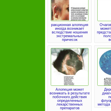
ракционная алопеция
Очаго
иногда возникает
может
вследствие ношения
предста
экстремальных
пол
причесок
в
Алопеция может
Дер
возникать в результате
диаг
побочного действия
п
определенных
флуо
лекарственных
метода
препаратов