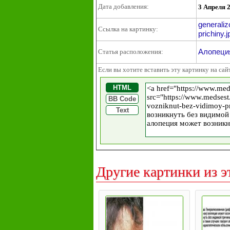
Дата добавления:
3 Апреля 
generali
Ссылка на картинку:
prichiny.j
Алопеция
Статья расположения:
Если вы хотите вставить эту картинку на сай
HTML
BB Code
Text
Другие картинки из э