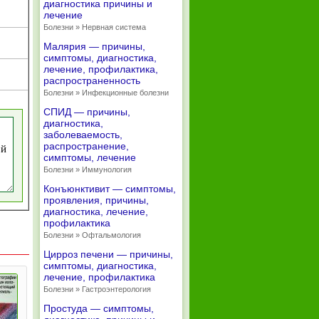
диагностика причины и
лечение
Болезни » Нервная система
Малярия — причины,
симптомы, диагностика,
лечение, профилактика,
распространенность
Болезни » Инфекционные болезни
СПИД — причины,
диагностика,
заболеваемость,
распространение,
симптомы, лечение
Болезни » Иммунология
Конъюнктивит — симптомы,
проявления, причины,
диагностика, лечение,
профилактика
Болезни » Офтальмология
Цирроз печени — причины,
симптомы, диагностика,
лечение, профилактика
Болезни » Гастроэнтерология
Простуда — симптомы,