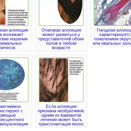
нная алопеция
Очаговая алопеция
Гнездная алопец
а возникает
может развиться у
характеризуетс
твие ношения
представителей обоих
появлением окру
тремальных
полов в любом
или овальных зал
ричесок
возрасте
матомикоз
Если алопеция
ностируют с
признана необратимой,
омощью
одним из вариантов
ресцентного
лечения может быть
 визуализации
трансплантация волос