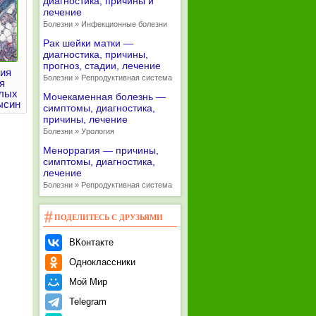
диагностика, причины и
лечение
Болезни » Инфекционные болезни
Рак шейки матки —
диагностика, причины,
прогноз, стадии, лечение
ия
Болезни » Репродуктивная система
я
глых
Мочекаменная болезнь —
ысин
симптомы, диагностика,
причины, лечение
Болезни » Урология
Меноррагия — причины,
симптомы, диагностика,
лечение
Болезни » Репродуктивная система
ПОДЕЛИТЕСЬ С ДРУЗЬЯМИ
ВКонтакте
Одноклассники
Мой Мир
Telegram