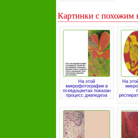
Картинки с похожим 
На этой
На это
микрофотографии в
микр
псевдоцветах показан
процесс диапедеза
респира