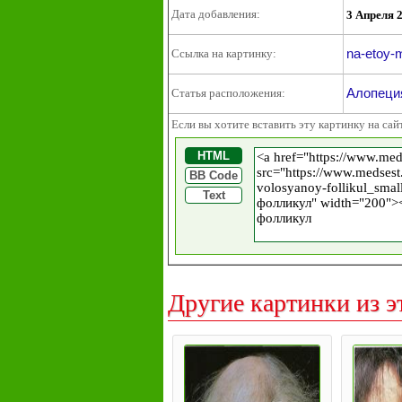
Дата добавления:
3 Апреля 
na-etoy-m
Ссылка на картинку:
Алопеция
Статья расположения:
Если вы хотите вставить эту картинку на сай
HTML
BB Code
Text
Другие картинки из э