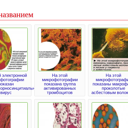
названием
й электронной
На этой
На этой
офотографии
микрофотографии
микрофотограф
показан
показана группа
показаны макрофа
торносинцитиальный
активированных
проколотые
вирус
тромбоцитов
асбестовым воло