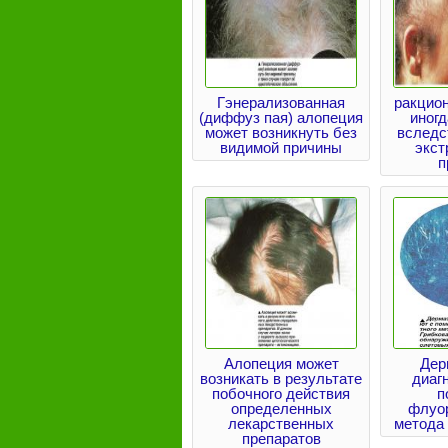
Гэнерализованная
ракцио
(диффуз пая) алопеция
иногд
может возникнуть без
вследс
видимой причины
экс
п
Алопеция может
Дер
возникать в результате
диаг
побочного действия
п
определенных
флуо
лекарственных
метода
препаратов