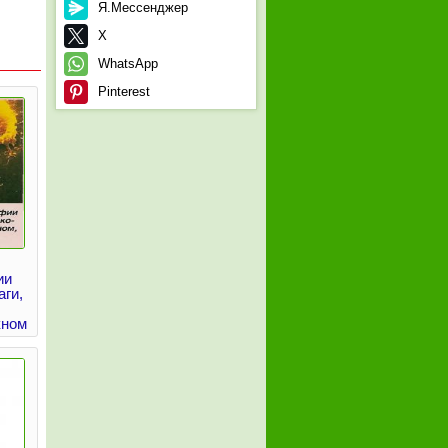
Я.Мессенджер
X
WhatsApp
Pinterest
ии
ги,
кном