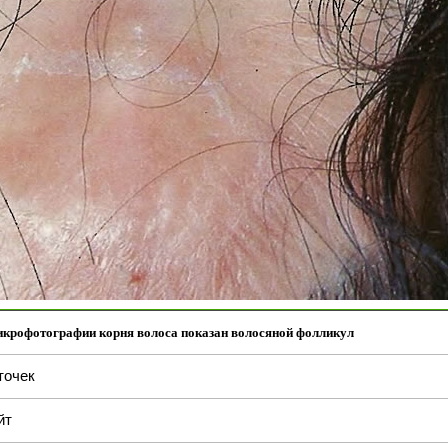
икрофотографии корня волоса показан волосяной фолликул
точек
йт