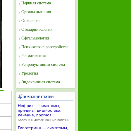
Нервная система
Органы дыхания
Онкология
Отоларингология
Офтальмология
Психические расстройства
Ревматология
Репродуктивная система
Урология
Эндокринная система
ПОХОЖИЕ СТАТЬИ
Нефрит — симптомы,
причины, диагностика,
лечение, прогноз
Болезни » Инфекционные болезни
Гипотермия — симптомы,