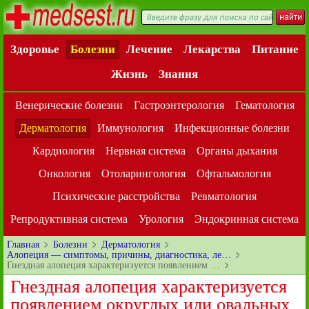
Здоровье
Болезни
Лечение
Лекарства
Питание
Жизнь
Знания
Венерические болезни
Гастроэнтерология
Гематология
Дерматология
Иммунология
Инфекционные болезни
Кардиология
Нервная система
Органы дыхания
Онкология
Отоларингология
Офтальмология
Психические расстройства
Ревматология
Репродуктивная система
Урология
Эндокринная система
Главная
Болезни
Дерматология
Алопеция — симптомы, причины, диагностика, ле…
Гнездная алопеция характеризуется появлением …
Гнездная алопеция характеризуется
появлением округлых или овальных