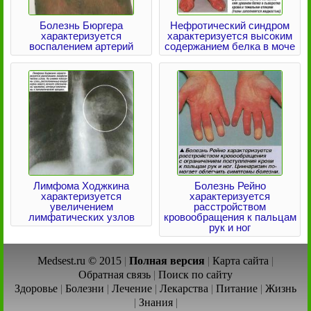
Болезнь Бюргера
Нефротический синдром
характеризуется
характеризуется высоким
воспалением артерий
содержанием белка в моче
Лимфома Ходжкина
Болезнь Рейно
характеризуется
характеризуется
увеличением
расстройством
лимфатических узлов
кровообращения к пальцам
рук и ног
Medsest.ru © 2015
|
Полная версия
|
Карта сайта
|
Обратная связь
|
Поиск по сайту
Здоровье
|
Болезни
|
Лечение
|
Лекарства
|
Питание
|
Жизнь
|
Знания
|