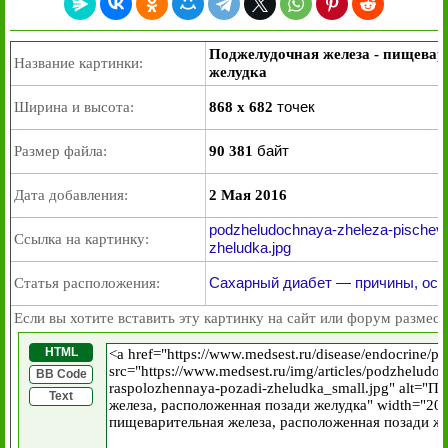
Поджелудочная железа - пищевар
Название картинки:
желудка
точек
Ширина и высота:
868 x 682
байт
Размер файла:
90 381
Дата добавления:
2 Мая 2016
podzheludochnaya-zheleza-pischeva
Ссылка на картинку:
zheludka.jpg
Сахарный диабет — причины, осл
Статья расположения:
Если вы хотите вставить эту картинку на сайт или форум размест
HTML
BB Code
Text