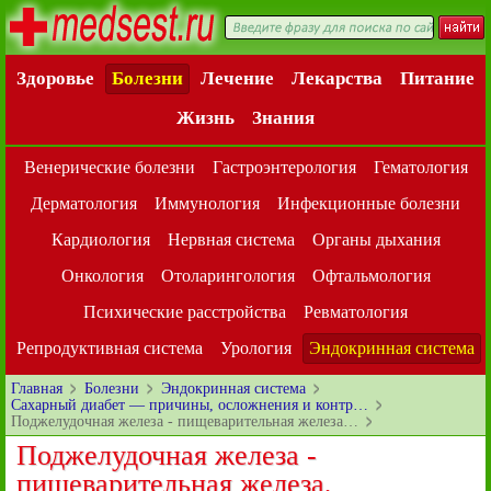
Здоровье
Болезни
Лечение
Лекарства
Питание
Жизнь
Знания
Венерические болезни
Гастроэнтерология
Гематология
Дерматология
Иммунология
Инфекционные болезни
Кардиология
Нервная система
Органы дыхания
Онкология
Отоларингология
Офтальмология
Психические расстройства
Ревматология
Репродуктивная система
Урология
Эндокринная система
Главная
Болезни
Эндокринная система
Сахарный диабет — причины, осложнения и контр…
Поджелудочная железа - пищеварительная железа…
Поджелудочная железа -
пищеварительная железа,