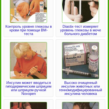
Контроль уровня глюкозы в
Diastix-тест измеряет
крови при помощи ВМ-
уровень глюкозы в моче
теста
больного диабетом
Инсулин может вводиться
Высоко очищенный
гиподермическим шприцем
инсулин животных или
или шприцем-ручкой
генномодифицированный
Novopen
инсулина человека