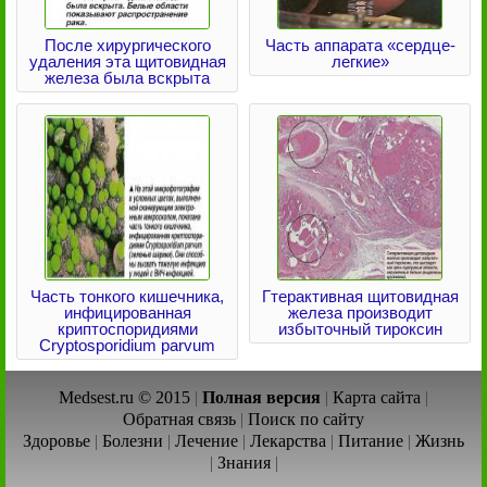
После хирургического
Часть аппарата «сердце-
удаления эта щитовидная
легкие»
железа была вскрыта
Часть тонкого кишечника,
Гтерактивная щитовидная
инфицированная
железа производит
криптоспоридиями
избыточный тироксин
Cryptosporidium parvum
Medsest.ru © 2015
|
Полная версия
|
Карта сайта
|
Обратная связь
|
Поиск по сайту
Здоровье
|
Болезни
|
Лечение
|
Лекарства
|
Питание
|
Жизнь
|
Знания
|