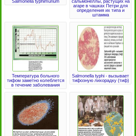
Salmonella typhimurium
сальмонеллы, растущих на
агаре в чашках Петри для
определения их типа и
штамма
Температура больного
Salmonella typhi - вызывает
тифом заметно колеблется
тифозную лихорадку (тиф)
в течение заболевания