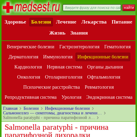
Здоровье
Болезни
Лечение
Лекарства
Питание
Жизнь
Знания
Венерические болезни
Гастроэнтерология
Гематология
Дерматология
Иммунология
Инфекционные болезни
Кардиология
Нервная система
Органы дыхания
Онкология
Отоларингология
Офтальмология
Психические расстройства
Ревматология
Репродуктивная система
Урология
Эндокринная система
Главная
Болезни
Инфекционные болезни
Сальмонеллез — симптомы, диагностика и лечени…
Salmonella paratyphi - причина паратифозной л…
Salmonella paratyphi - причина
паратифозной лихорадки