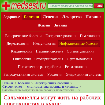
Здоровье
Болезни
Лечение
Лекарства
Питание
Жизнь
Знания
Венерические болезни
Гастроэнтерология
Гематология
Дерматология
Иммунология
Инфекционные болезни
Кардиология
Нервная система
Органы дыхания
Онкология
Отоларингология
Офтальмология
Психические расстройства
Ревматология
Репродуктивная система
Урология
Эндокринная система
Главная
Болезни
Инфекционные болезни
Сальмонеллез — симптомы, диагностика и лечени…
Сальмонеллы могут жить на рабочих поверхностя…
Сальмонеллы могут жить на рабочих
поверхностях в кухне