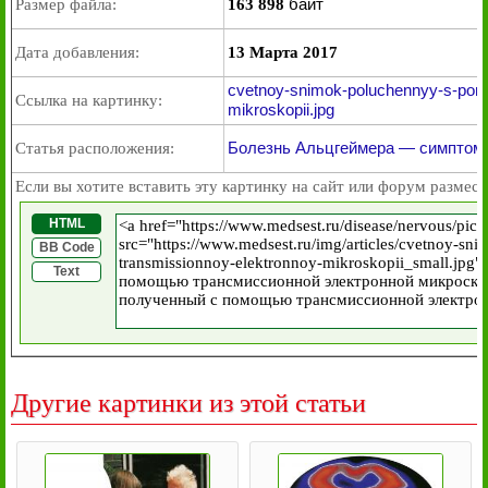
байт
Размер файла:
163 898
Дата добавления:
13 Марта 2017
cvetnoy-snimok-poluchennyy-s-pom
Ссылка на картинку:
mikroskopii.jpg
Болезнь Альцгеймера — симптомы,
Статья расположения:
Если вы хотите вставить эту картинку на сайт или форум размест
HTML
BB Code
Text
Другие картинки из этой статьи