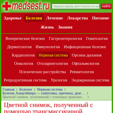
Здоровье
Болезни
Лечение
Лекарства
Питание
Жизнь
Знания
Венерические болезни
Гастроэнтерология
Гематология
Дерматология
Иммунология
Инфекционные болезни
Кардиология
Нервная система
Органы дыхания
Онкология
Отоларингология
Офтальмология
Психические расстройства
Ревматология
Репродуктивная система
Урология
Эндокринная система
Главная
Болезни
Нервная система
Болезнь Альцгеймера — симптомы, причины, диаг…
Цветной снимок, полученный с помощью трансмис…
Цветной снимок, полученный с
помощью трансмиссионной