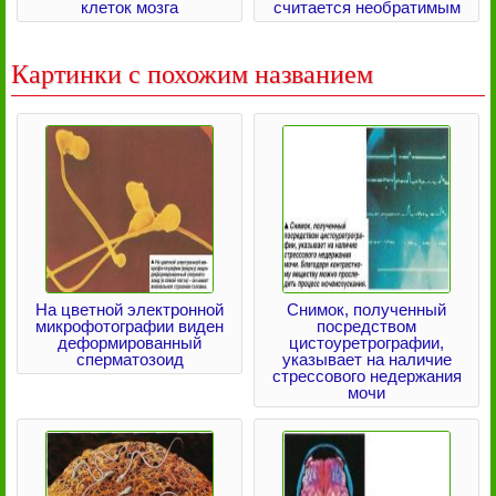
клеток мозга
считается необратимым
Картинки с похожим названием
На цветной электронной
Снимок, полученный
микрофотографии виден
посредством
деформированный
цистоуретрографии,
сперматозоид
указывает на наличие
стрессового недержания
мочи