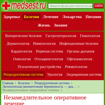
Здоровье
Болезни
Лечение
Лекарства
Питание
Жизнь
Знания
Венерические болезни
Гастроэнтерология
Гематология
Дерматология
Иммунология
Инфекционные болезни
Кардиология
Нервная система
Органы дыхания
Онкология
Отоларингология
Офтальмология
Психические расстройства
Ревматология
Репродуктивная система
Урология
Эндокринная система
Главная
Болезни
Репродуктивная система
Эктопическая (внематочная) беременность — диа…
Незамедлительное оперативное лечение
Незамедлительное оперативное
лечение