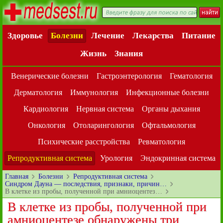
Здоровье
Болезни
Лечение
Лекарства
Питание
Жизнь
Знания
Венерические болезни
Гастроэнтерология
Гематология
Дерматология
Иммунология
Инфекционные болезни
Кардиология
Нервная система
Органы дыхания
Онкология
Отоларингология
Офтальмология
Психические расстройства
Ревматология
Репродуктивная система
Урология
Эндокринная система
Главная
Болезни
Репродуктивная система
Синдром Дауна — последствия, признаки, причин…
В клетке из пробы, полученной при амниоцентез…
В клетке из пробы, полученной при
амниоцентезе обнаружены три