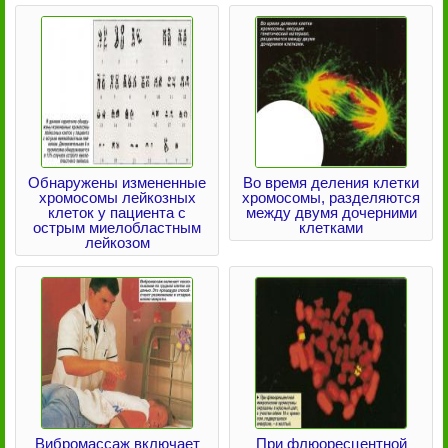
Обнаружены измененные
Во время деления клетки
хромосомы лейкозных
хромосомы, разделяются
клеток у пациента с
между двумя дочерними
острым миелобластным
клетками
лейкозом
Вибромассаж включает
При флюоресцентной