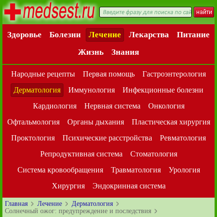
Здоровье
Болезни
Лечение
Лекарства
Питание
Жизнь
Знания
Народные рецепты
Первая помощь
Гастроэнтерология
Дерматология
Иммунология
Инфекционные болезни
Кардиология
Нервная система
Онкология
Офтальмология
Органы дыхания
Пластическая хирургия
Проктология
Психические расстройства
Ревматология
Репродуктивная система
Стоматология
Система кровообращения
Травматология
Урология
Хирургия
Эндокринная система
Главная
Лечение
Дерматология
Солнечный ожог: предупреждение и последствия