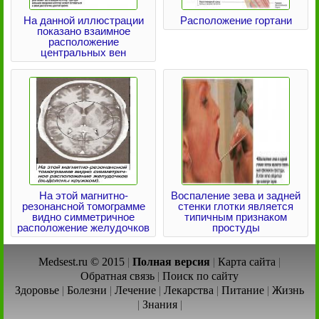
На данной иллюстрации
Расположение гортани
показано взаимное
расположение
центральных вен
На этой магнитно-
Воспаление зева и задней
резонансной томограмме
стенки глотки является
видно симметричное
типичным признаком
расположение желудочков
простуды
Medsest.ru © 2015
|
Полная версия
|
Карта сайта
|
Обратная связь
|
Поиск по сайту
Здоровье
|
Болезни
|
Лечение
|
Лекарства
|
Питание
|
Жизнь
|
Знания
|