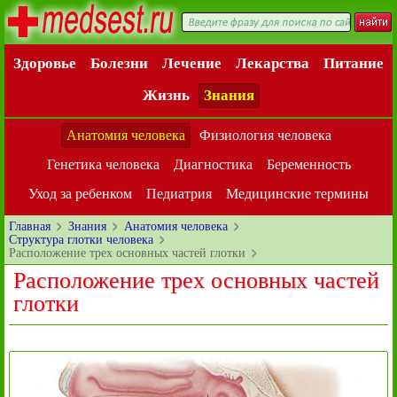
Здоровье
Болезни
Лечение
Лекарства
Питание
Жизнь
Знания
Анатомия человека
Физиология человека
Генетика человека
Диагностика
Беременность
Уход за ребенком
Педиатрия
Медицинские термины
Главная
Знания
Анатомия человека
Структура глотки человека
Расположение трех основных частей глотки
Расположение трех основных частей
глотки