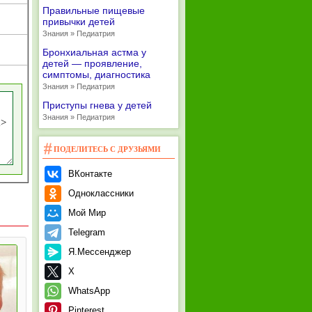
Правильные пищевые
привычки детей
Знания » Педиатрия
Бронхиальная астма у
детей — проявление,
симптомы, диагностика
Знания » Педиатрия
Приступы гнева у детей
Знания » Педиатрия
ПОДЕЛИТЕСЬ С ДРУЗЬЯМИ
ВКонтакте
Одноклассники
Мой Мир
Telegram
Я.Мессенджер
X
WhatsApp
Pinterest