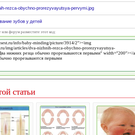
nih-rezca-obychno-prorezyvayutsya-pervymi.jpg
ание зубов у детей
т или форум разместите этот код:
той статьи