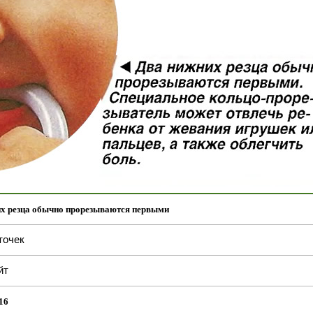
х резца обычно прорезываются первыми
точек
йт
16