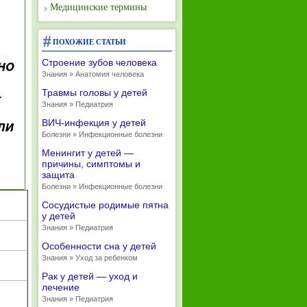
Медицинские термины
ПОХОЖИЕ СТАТЬИ
Строение зубов человека
Знания » Анатомия человека
Травмы головы у детей
Знания » Педиатрия
ВИЧ-инфекция у детей
Болезни » Инфекционные болезни
Менингит у детей —
причины, симптомы и
защита
Болезни » Инфекционные болезни
Сосудистые родимые пятна
у детей
Знания » Педиатрия
Особенности сна у детей
Знания » Уход за ребенком
Рак у детей — уход и
лечение
Знания » Педиатрия