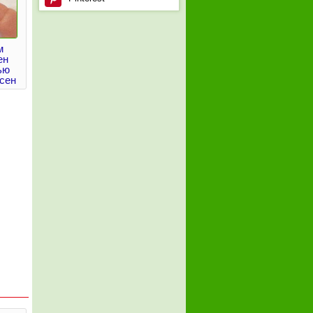
м
ен
ью
сен