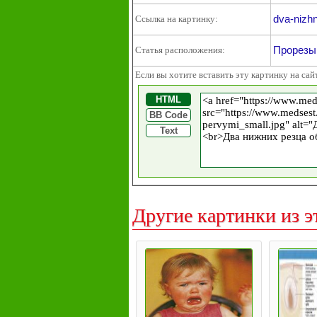
dva-nizh
Ссылка на картинку:
Прорезыв
Статья расположения:
Если вы хотите вставить эту картинку на сай
HTML
BB Code
Text
Другие картинки из э