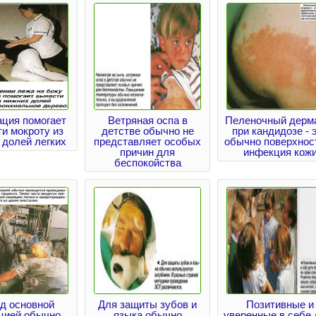
ация помогает
Ветряная оспа в
Пеленочный дерм
и мокроту из
детстве обычно не
при кандидозе - 
 долей легких
представляет особых
обычно поверхнос
причин для
инфекция кож
беспокойства
д основной
Для защиты зубов и
Позитивные и
цией обычно
языка обычно
уверенные в себе 