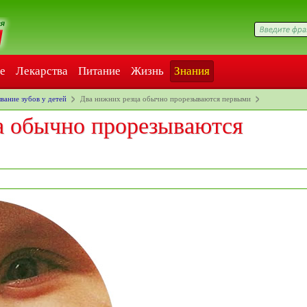
е
Лекарства
Питание
Жизнь
Знания
вание зубов у детей
Два нижних резца обычно прорезываются первыми
а обычно прорезываются