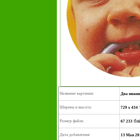
Название картинки:
Два нижни
Ширина и высота:
729 x 434
ба
Размер файла:
67 233
Дата добавления:
13 Мая 20