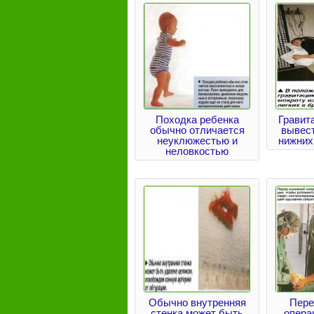
Походка ребенка
Гравит
обычно отличается
вывест
неуклюжестью и
нижних
неловкостью
Обычно внутренняя
Пере
стенка может быть
опера