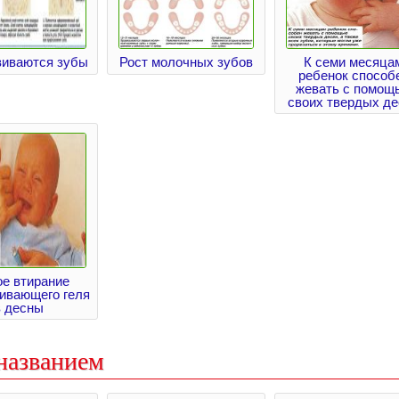
виваются зубы
Рост молочных зубов
К семи месяца
ребенок способ
жевать с помощ
своих твердых де
ое втирание
ивающего геля
в десны
названием