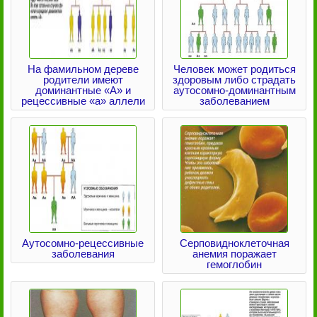
На фамильном дереве
Человек может родиться
родители имеют
здоровым либо страдать
доминантные «А» и
аутосомно-доминантным
рецессивные «а» аллели
заболеванием
Аутосомно-рецессивные
Серповидноклеточная
заболевания
анемия поражает
гемоглобин