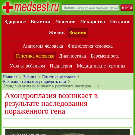
Здоровье
Болезни
Лечение
Лекарства
Питание
Жизнь
Знания
Анатомия человека
Физиология человека
Генетика человека
Диагностика
Беременность
Уход за ребенком
Педиатрия
Медицинские термины
Главная
Знания
Генетика человека
Как наши гены могут вредить нам
Ахондроплазия возникает в результате наследов…
Ахондроплазия возникает в
результате наследования
пораженного гена