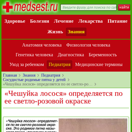
Здоровье
Болезни
Лечение
Лекарства
Питание
Жизнь
Знания
Анатомия человека
Физиология человека
Генетика человека
Диагностика
Беременность
Уход за ребенком
Педиатрия
Медицинские термины
Главная
Знания
Педиатрия
Сосудистые родимые пятна у детей
«Чешуйка лосося» определяется по ее светло-ро…
«Чешуйка лосося» определяется по
ее светло-розовой окраске