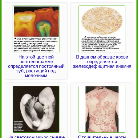
На этой цветной
В данном образце крови
рентгенограмме
определяется
определяется постоянный
железодефицитная анемия
зуб, растущий под
молочным
На световом микро снимке
Отличительные черты