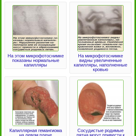
На этом микрофотоснимке
На микрофотоснимке
показаны нормальные
видны увеличенные
капилляры
капилляры, наполненные
кровью
Капиллярная гемангиома
Сосудистые родимые
на левом плече
пятна могут привести к