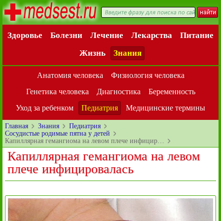
Здоровье
Болезни
Лечение
Лекарства
Питание
Жизнь
Знания
Анатомия человека
Физиология человека
Генетика человека
Диагностика
Беременность
Уход за ребенком
Педиатрия
Медицинские термины
Главная
Знания
Педиатрия
Сосудистые родимые пятна у детей
Капиллярная гемангиома на левом плече инфицир…
Капиллярная гемангиома на левом
плече инфицировалась