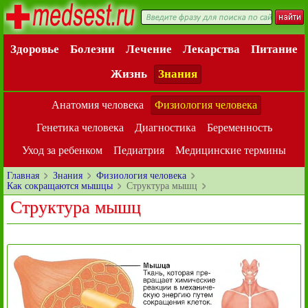
Здоровье
Болезни
Лечение
Лекарства
Питание
Жизнь
Знания
Анатомия человека
Физиология человека
Генетика человека
Диагностика
Беременность
Уход за ребенком
Педиатрия
Медицинские термины
Главная
Знания
Физиология человека
Как сокращаются мышцы
Структура мышц
Структура мышц