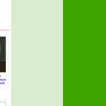
е
вные
ной