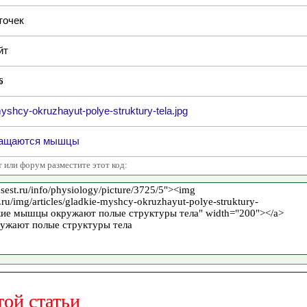
точек
йт
6
yshcy-okruzhayut-polye-struktury-tela.jpg
ращаются мышцы
т или форум разместите этот код:
той статьи