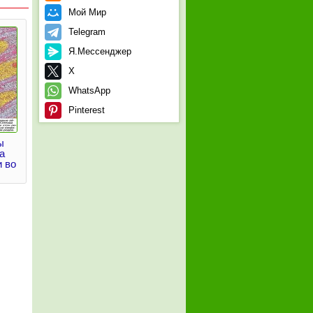
Мой Мир
Telegram
Я.Мессенджер
X
WhatsApp
Pinterest
ы
а
 во