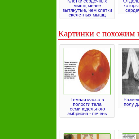
Клетки сердечных
Отдель
мышц менее
которы
вытянутые, чем клетки
серде
скелетных мышц
Картинки с похожим 
Темная масса в
Размещ
полости тела
полу 
семинедельного
эмбриона - печень