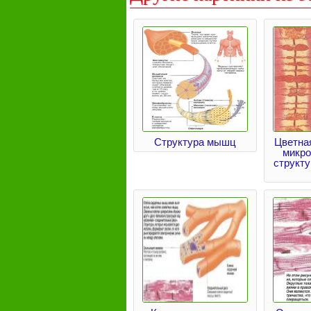
Структура мышц
Цветна
микр
структ