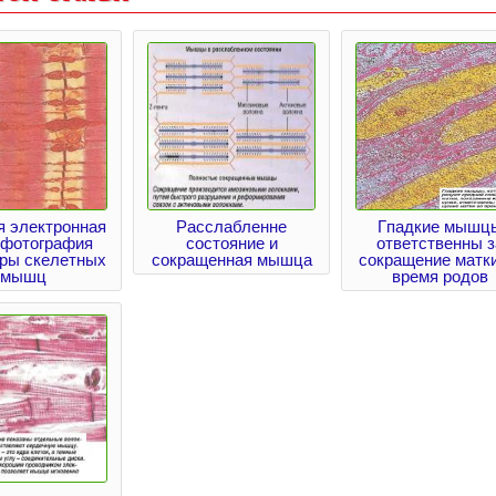
я электронная
Расслабленне
Гпадкие мышц
офотография
состояние и
ответственны з
уры скелетных
сокращенная мышца
сокращение матки
мышц
время родов