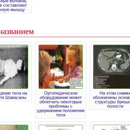
ные волокна,
е составляют
чную мышцу
названием
ение тела на
Ортопедическое
На этом снимк
для Шавасаны
оборудование может
обозначены осно
облегчить некоторые
структуры брюш
проблемы с
полости
удержанием положения
тела