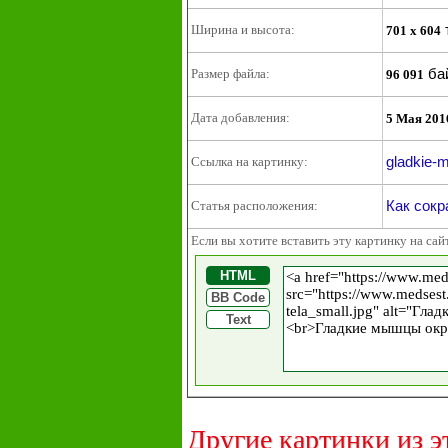
Ширина и высота:
701 x 604
ба
Размер файла:
96 091
Дата добавления:
5 Мая 201
gladkie-m
Ссылка на картинку:
Как сок
Статья расположения:
Если вы хотите вставить эту картинку на сай
HTML
BB Code
Text
Другие картинки из э