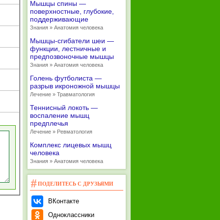
Мышцы спины —
поверхностные, глубокие,
поддерживающие
Знания » Анатомия человека
Мышцы-сгибатели шеи —
функции, лестничные и
предпозвоночные мышцы
Знания » Анатомия человека
Голень футболиста —
разрыв икроножной мышцы
Лечение » Травматология
Теннисный локоть —
воспаление мышц
предплечья
Лечение » Ревматология
Комплекс лицевых мышц
человека
Знания » Анатомия человека
ПОДЕЛИТЕСЬ С ДРУЗЬЯМИ
ВКонтакте
Одноклассники