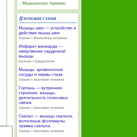
Медицинские термины
ПОХОЖИЕ СТАТЬИ
Мышцы шеи — устройство и
действие мышц шеи
Знания » Физиология человека
Инфаркт миокарда —
омертвение сердечной
мышцы
Болезни » Кардиология
Мышцы, кровеносные
сосуды и нервы глаза
Знания » Анатомия человека
Гортань — вутреннее
строение, мышцы,
деятельность голосовых
связок
Знания » Анатомия человека
Скальп — мышцы скальпа,
волосяные фолликулы,
травма скальпа
Знания » Анатомия человека