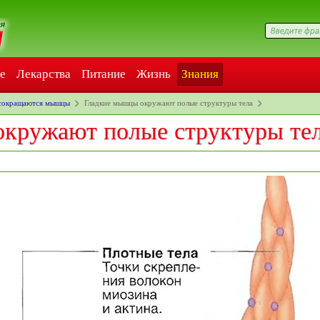
е
Лекарства
Питание
Жизнь
Знания
 сокращаются мышцы
Гладкие мышцы окружают полые структуры тела
кружают полые структуры те