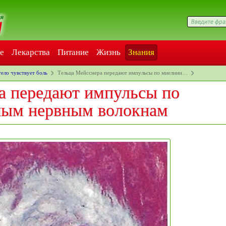
е
Лекарства
Питание
Жизнь
Знания
тело чувствует боль
Тельца Мейсснера передают импульсы по миелини…
а передают импульсы по
ным нервным волокнам