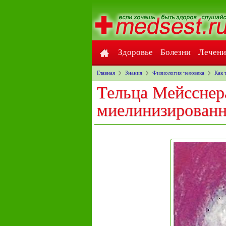
Здоровье
Болезни
Лечени
Главная
Знания
Физиология человека
Как 
Тельца Мейсснер
миелинизирован