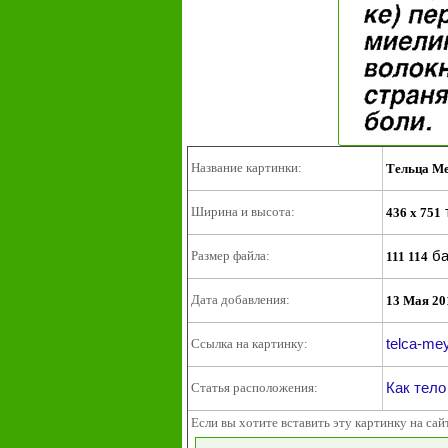
Название картинки:
Тельца Ме
Ширина и высота:
436 x 751
ба
Размер файла:
111 114
Дата добавления:
13 Мая 20
telca-me
Ссылка на картинку:
Как тело
Статья расположения:
Если вы хотите вставить эту картинку на сай