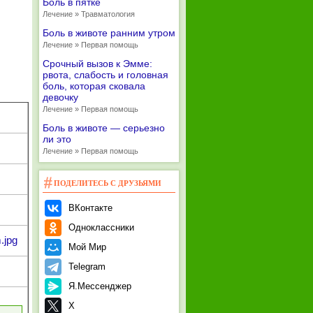
Боль в пятке
Лечение » Травматология
Боль в животе ранним утром
Лечение » Первая помощь
Срочный вызов к Эмме:
рвота, слабость и головная
боль, которая сковала
девочку
Лечение » Первая помощь
Боль в животе — серьезно
ли это
Лечение » Первая помощь
ПОДЕЛИТЕСЬ С ДРУЗЬЯМИ
ВКонтакте
Одноклассники
.jpg
Мой Мир
Telegram
Я.Мессенджер
X