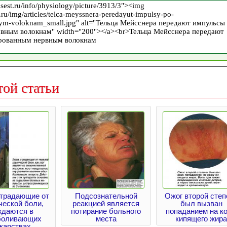
той статьи
страдающие от
Подсознательной
Ожог второй степ
ческой боли,
реакцией является
был вызван
ждаются в
потирание больного
попаданием на к
боливающих
места
кипящего жира
карствах