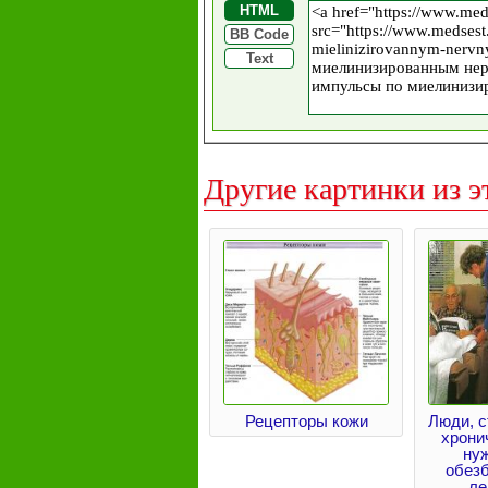
HTML
BB Code
Text
Другие картинки из э
Рецепторы кожи
Люди, 
хрони
ну
обез
ле