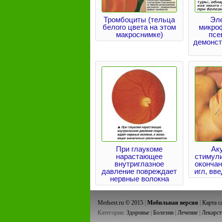
Тромбоциты (тельца
Эл
белого цвета на этом
микро
макроснимке)
псе
демонст
При глаукоме
Ак
нарастающее
стимул
внутриглазное
оконча
давление повреждает
игл, вв
нервные волокна
Medsest.ru © 2015
|
Мобильная версия
|
Карта с
Категории:
Здоровье
|
Болезни
|
Лечение
|
Лекарст