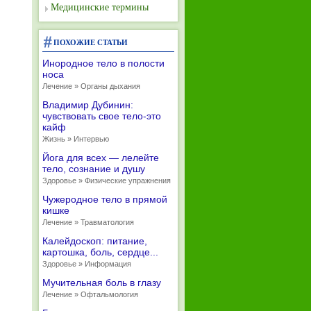
Медицинские термины
ПОХОЖИЕ СТАТЬИ
Инородное тело в полости
носа
Лечение » Органы дыхания
Владимир Дубинин:
чувствовать свое тело-это
кайф
Жизнь » Интервью
Йога для всех — лелейте
тело, сознание и душу
Здоровье » Физические упражнения
Чужеродное тело в прямой
кишке
Лечение » Травматология
Калейдоскоп: питание,
картошка, боль, сердце...
Здоровье » Информация
Мучительная боль в глазу
Лечение » Офтальмология