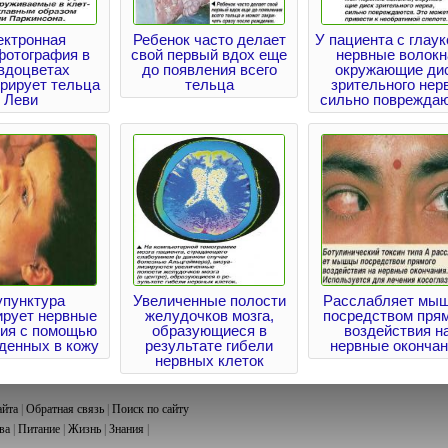
ектронная
Ребенок часто делает
У пациента с глау
фотография в
свой первый вдох еще
нервные волокн
вдоцветах
до появления всего
окружающие ди
рирует тельца
тельца
зрительного нер
Леви
сильно поврежда
упунктура
Увеличенные полости
Расслабляет мы
ирует нервные
желудочков мозга,
посредством прям
ния с помощью
образующиеся в
воздействия н
еденных в кожу
результате гибели
нервные оконча
нервных клеток
айта
|
Обратная связь
|
Поиск по сайту
ва
|
Питание
|
Жизнь
|
Знания
|