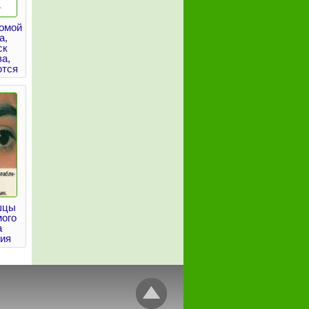
комой
а,
ск
ва,
ются
шцы
ого
а
ния