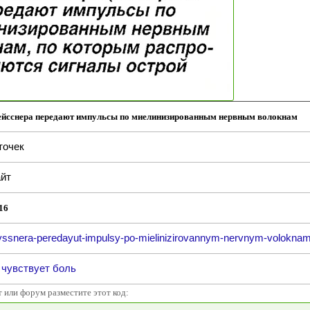
йсснера передают импульсы по миелинизированным нервным волокнам
точек
йт
16
yssnera-peredayut-impulsy-po-mielinizirovannym-nervnym-voloknam
 чувствует боль
т или форум разместите этот код: