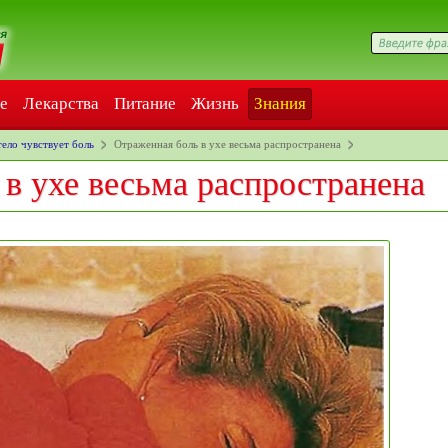
е
Лекарства
Питание
Жизнь
Знания
тело чувствует боль
Отраженная боль в ухе весьма распространена
в ухе весьма распространена