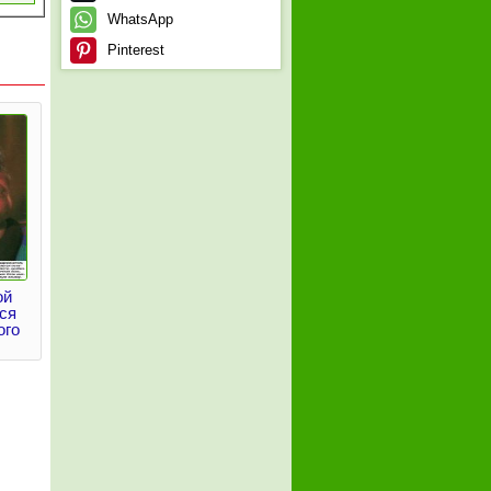
WhatsApp
Pinterest
ой
ся
ого