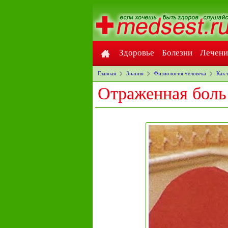
Здоровье
Болезни
Лечени
Главная
Знания
Физиология человека
Как 
Отраженная боль 