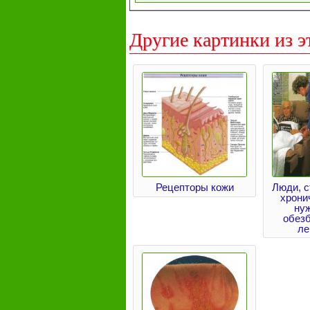
Другие картинки из э
Рецепторы кожи
Люди, 
хрони
ну
обез
ле