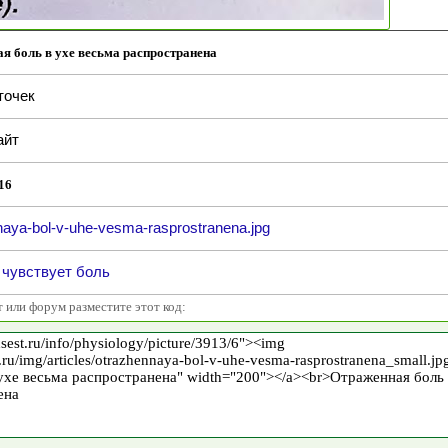
я боль в ухе весьма распространена
точек
айт
16
naya-bol-v-uhe-vesma-rasprostranena.jpg
 чувствует боль
т или форум разместите этот код: