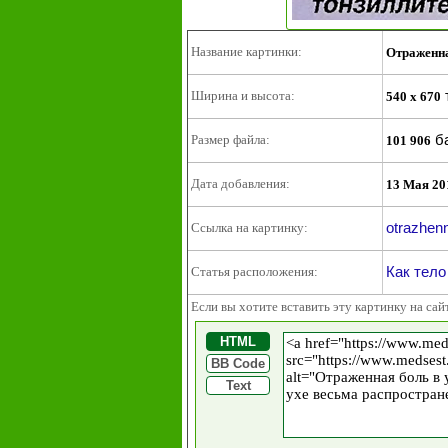
Название картинки:
Отраженна
Ширина и высота:
540 x 670
б
Размер файла:
101 906
Дата добавления:
13 Мая 20
otrazhen
Ссылка на картинку:
Как тело
Статья расположения:
Если вы хотите вставить эту картинку на сай
HTML
BB Code
Text