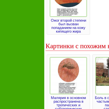
Ожог второй степени
был вызван
попаданием на кожу
кипящего жира
Картинки с похожим 
Малярия в основном
Боль в 
распространена в
частым
тропических и
па
субтропических
ст