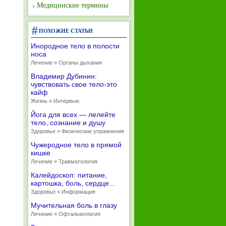
Медицинские термины
ПОХОЖИЕ СТАТЬИ
Инородное тело в полости
носа
Лечение » Органы дыхания
Владимир Дубинин:
чувствовать свое тело-это
кайф
Жизнь » Интервью
Йога для всех — лелейте
тело, сознание и душу
Здоровье » Физические упражнения
Чужеродное тело в прямой
кишке
Лечение » Травматология
Калейдоскоп: питание,
картошка, боль, сердце...
Здоровье » Информация
Мучительная боль в глазу
Лечение » Офтальмология