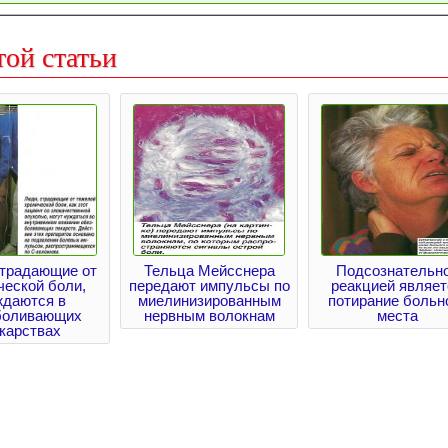
той статьи
страдающие от
Тельца Мейсснера
Подсознательн
ческой боли,
передают импульсы по
реакцией являет
ждаются в
миелинизированным
потирание больн
боливающих
нервным волокнам
места
карствах