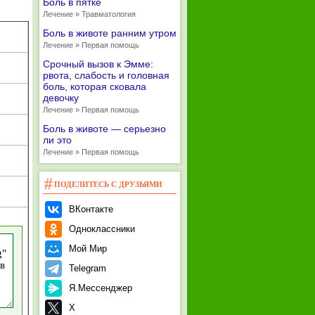
Боль в пятке
Лечение » Травматология
Боль в животе ранним утром
Лечение » Первая помощь
Срочный вызов к Эмме:
рвота, слабость и головная
боль, которая сковала
девочку
Лечение » Первая помощь
Боль в животе — серьезно
ли это
Лечение » Первая помощь
ПОДЕЛИТЕСЬ С ДРУЗЬЯМИ
ВКонтакте
Одноклассники
Мой Мир
Telegram
Я.Мессенджер
X