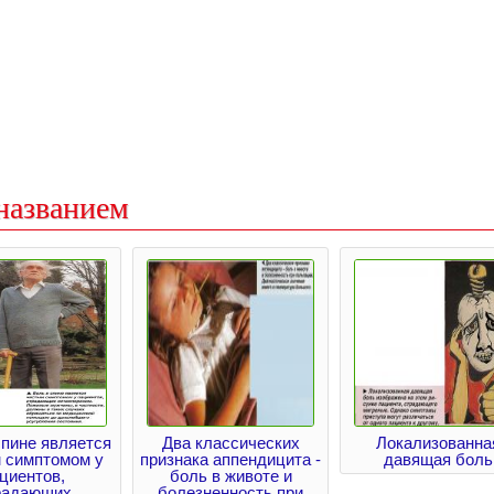
названием
спине является
Два классических
Локализованна
 симптомом у
признака аппендицита -
давящая боль
циентов,
боль в животе и
радающих
болезненность при