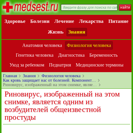
Здоровье
Болезни
Лечение
Лекарства
Питание
Жизнь
Знания
Анатомия человека
Физиология человека
Генетика человека
Диагностика
Беременность
Уход за ребенком
Педиатрия
Медицинские термины
Главная
Знания
Физиология человека
Как кровь защищает нас от болезней. Компонент…
Риновирус, изображенный на этом снимке, являе…
Риновирус, изображенный на этом
снимке, является одним из
возбудителей общеизвестной
простуды