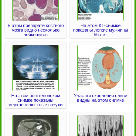
В этом препарате костного
На этом КТ-снимке
мозга видно несколько
показаны легкие мужчины
лейкоцитов
56 лет
На этом рентгеновском
Участки скопления слизи
снимке показаны
видны на этом снимке
верхнечелюстные пазухи