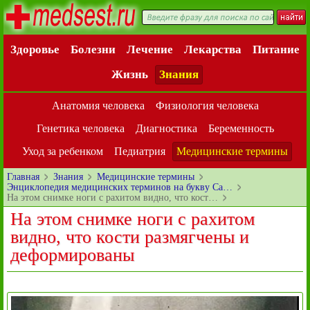
Здоровье
Болезни
Лечение
Лекарства
Питание
Жизнь
Знания
Анатомия человека
Физиология человека
Генетика человека
Диагностика
Беременность
Уход за ребенком
Педиатрия
Медицинские термины
Главная
Знания
Медицинские термины
Энциклопедия медицинских терминов на букву Ca…
На этом снимке ноги с рахитом видно, что кост…
На этом снимке ноги с рахитом
видно, что кости размягчены и
деформированы