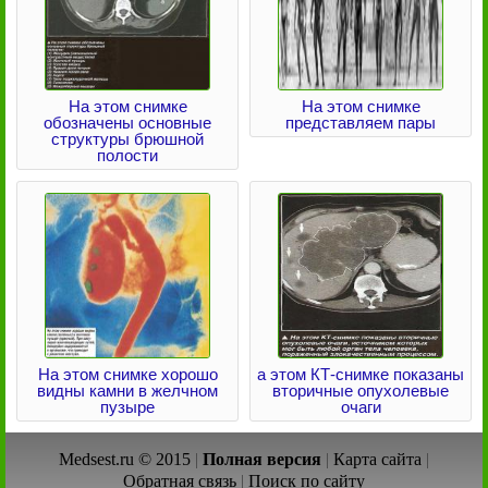
На этом снимке
На этом снимке
обозначены основные
представляем пары
структуры брюшной
полости
На этом снимке хорошо
а этом КТ-снимке показаны
видны камни в желчном
вторичные опухолевые
пузыре
очаги
Medsest.ru © 2015
|
Полная версия
|
Карта сайта
|
Обратная связь
|
Поиск по сайту