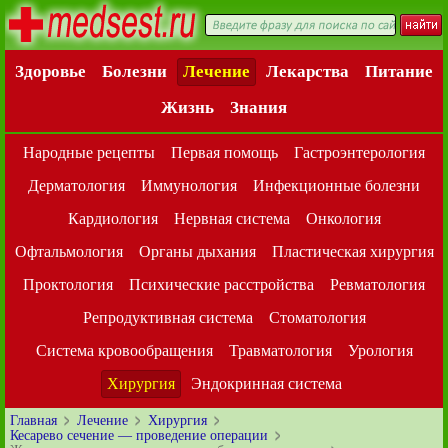
Здоровье
Болезни
Лечение
Лекарства
Питание
Жизнь
Знания
Народные рецепты
Первая помощь
Гастроэнтерология
Дерматология
Иммунология
Инфекционные болезни
Кардиология
Нервная система
Онкология
Офтальмология
Органы дыхания
Пластическая хирургия
Проктология
Психические расстройства
Ревматология
Репродуктивная система
Стоматология
Система кровообращения
Травматология
Урология
Хирургия
Эндокринная система
Главная
Лечение
Хирургия
Кесарево сечение — проведение операции