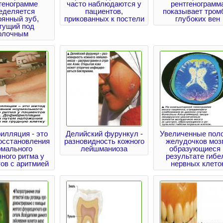
генограмме
часто наблюдаются у
рентгенограмм
еделяется
пациентов,
показывает тром
оянный зуб,
прикованных к постели
глубоких вен
тущий под
олочным
илляция - это
Делийский фурункул -
Увеличенные пол
осстановления
разновидность кожного
желудочков мозг
рмального
лейшманиоза
образующиеся 
ного ритма у
результате гибе
ов с аритмией
нервных клето