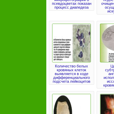
псевдоцветах показан
очищен
процесс диапедеза
осущ
иск
Количество белых
Ц
кровяных клеток
субт
выявляется в ходе
ан
дифференциального
испол
подсчета лейкоцитов
исс
кровя