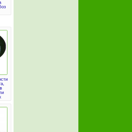
а
боз
ости
а,
в
ли
к