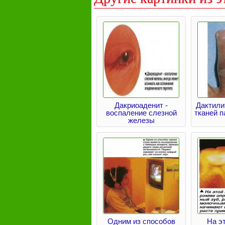
Дакриоаденит -
Дактили
воспаление слезной
тканей п
железы
Одним из способов
На э