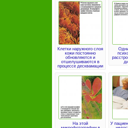
Клетки наружного слоя
Одни
кожи постоянно
псих
обновляются и
расстро
отшелушиваются в
д
процессе десквамации
На этой
У пациен
микрофотографии в
недос