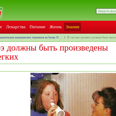
е
Лекарства
Питание
Жизнь
Знания
циклопедия медицинских терминов на букву D …
В случаях диспноэ должны быть прои
оэ должны быть произведены
егких