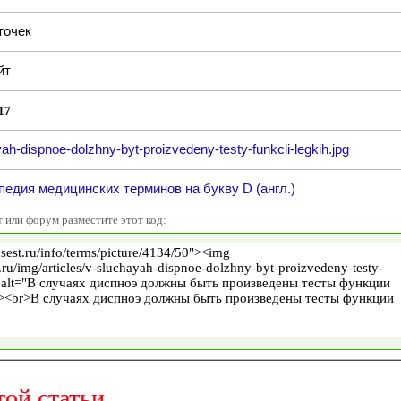
точек
йт
17
ah-dispnoe-dolzhny-byt-proizvedeny-testy-funkcii-legkih.jpg
едия медицинских терминов на букву D (англ.)
т или форум разместите этот код:
той статьи