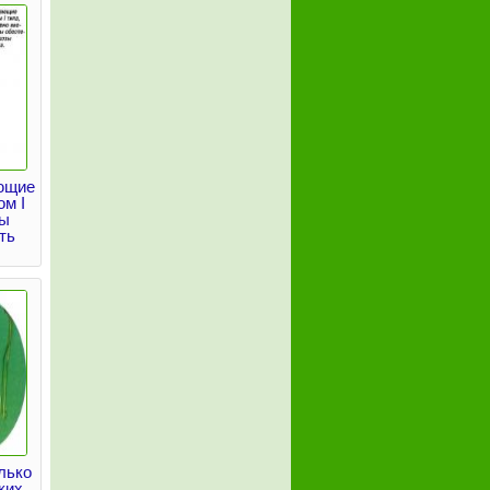
ющие
м I
ны
ть
лько
ких