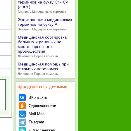
терминов на букву Cr - Cy
(англ.)
Знания » Медицинские термины
Энциклопедия медицинских
терминов на букву А
Знания » Медицинские термины
Медицинская сортировка
больных и раненых на
месте серьезного
происшествия
Лечение » Первая помощь
Медицинская помощь при
открытых переломах
Лечение » Первая помощь
ПОДЕЛИТЕСЬ С ДРУЗЬЯМИ
ВКонтакте
Одноклассники
Мой Мир
Telegram
Я.Мессенджер