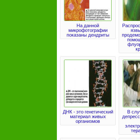
На данной
Распрос
микрофотографии
язв
показаны дендриты
продемо
помо
флуо
к
ДНК - это генетический
В слу
материал живых
депресс
организмов
элект
тер