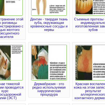
транение этой
Дентин - твердая ткань
Съемные протезы -
ы роговицы
зуба, окружающая
индивидуальн
нстрировано с
кровеносные сосуды и
изготовленная за
щью желтого
нервы
зубов
ресцентного
расителя
чае тяжелой
Дермабразия - это
Красная воспале
ии проводится
редко используемая
кожа на этом запяс
курс
хирургическая
результат
росудорожной
процедура
аллергическог
апии (ЭСТ)
контактного дерма