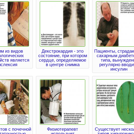
м из видов
Декстрокардия - это
Пациенты, страда
ологических
состояние, при котором
сахарным диабето
йств является
сердце, определяемое
типа, вынужде
ислексия
в центре снимка
регулярно вводи
инсулин
тов с почечной
Физиотерапевт
Существует неско
таточностью
использует
типов хирургичес