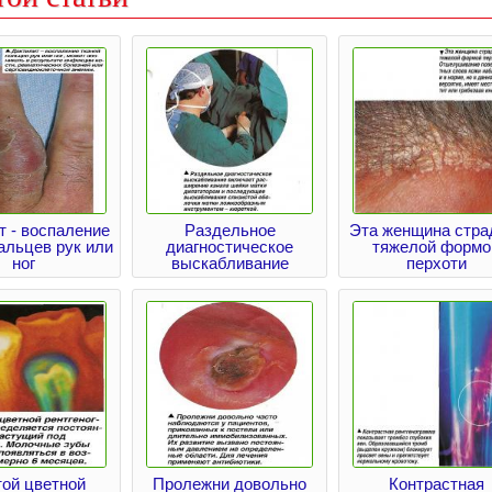
т - воспаление
Раздельное
Эта женщина стра
альцев рук или
диагностическое
тяжелой формо
ног
выскабливание
перхоти
той цветной
Пролежни довольно
Контрастная