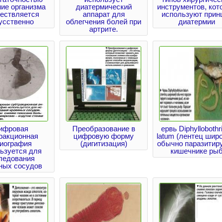
ие организма
диатермический
инструментов, кот
ествляется
аппарат для
используют прин
усственно
облегчения болей при
диатермии
артрите.
ифровая
Преобразование в
ервь Diphylloboth
ракционная
цифровую форму
latum (лентец шир
гиография
(дигитизация)
обычно паразитиру
ьзуется для
кишечнике ры
ледования
ных сосудов