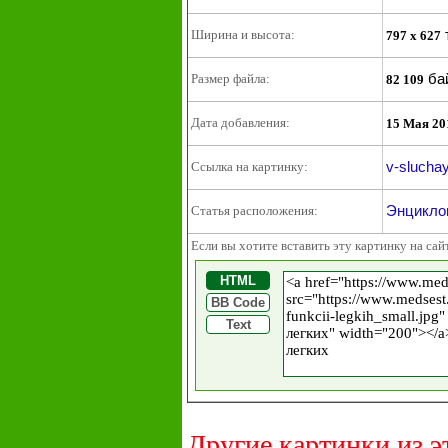
Ширина и высота:
797 x 627
ба
Размер файла:
82 109
Дата добавления:
15 Мая 20
v-sluchay
Ссылка на картинку:
Энциклоп
Статья расположения:
Если вы хотите вставить эту картинку на сай
HTML
BB Code
Text
Другие картинки из э