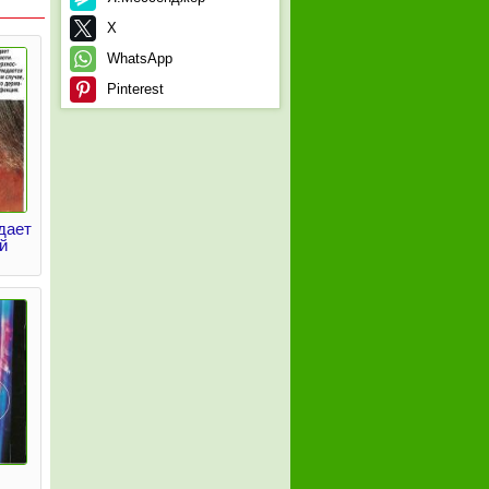
X
WhatsApp
Pinterest
дает
й