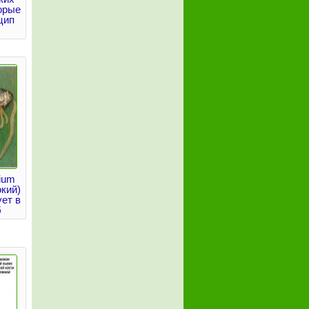
орые
цип
rium
окий)
ет в
б