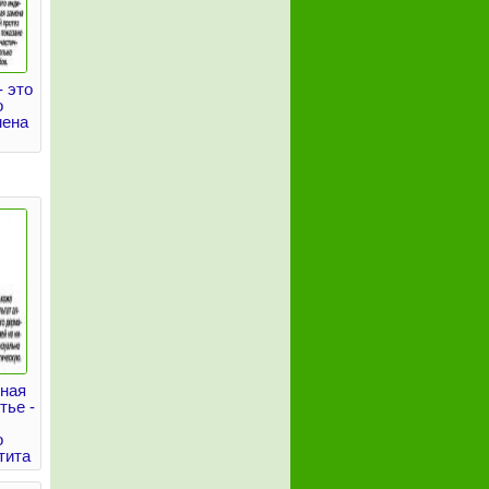
 это
о
мена
нная
тье -
о
тита