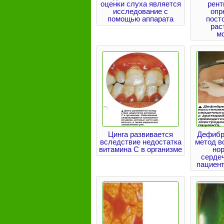
оценки слуха является
рент
исследование с
опр
помощью аппарата
пост
рас
м
Цинга развивается
Дефибр
вследствие недостатка
метод в
витамина С в организме
но
сердеч
пациент