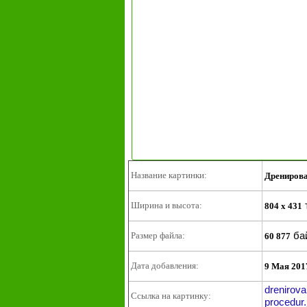
Название картинки:
Дренирова
Ширина и высота:
804 x 431
ба
Размер файла:
60 877
Дата добавления:
9 Мая 201
drenirova
Ссылка на картинку:
procedur.