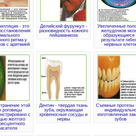
илляция - это
Делийский фурункул -
Увеличенные пол
осстановления
разновидность кожного
желудочков мозг
рмального
лейшманиоза
образующиеся 
ного ритма у
результате гибе
ов с аритмией
нервных клето
транение этой
Дентин - твердая ткань
Съемные протезы -
ы роговицы
зуба, окружающая
индивидуальн
нстрировано с
кровеносные сосуды и
изготовленная за
щью желтого
нервы
зубов
ресцентного
расителя