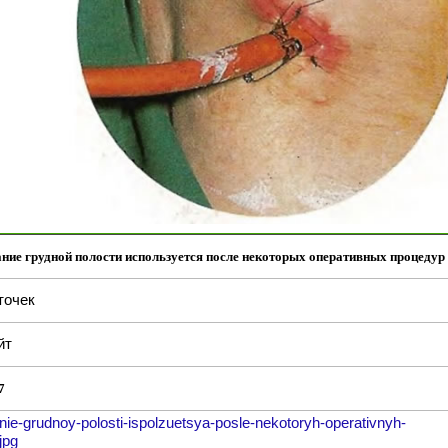
ние грудной полости используется после некоторых оперативных процедур
точек
йт
7
nie-grudnoy-polosti-ispolzuetsya-posle-nekotoryh-operativnyh-
jpg