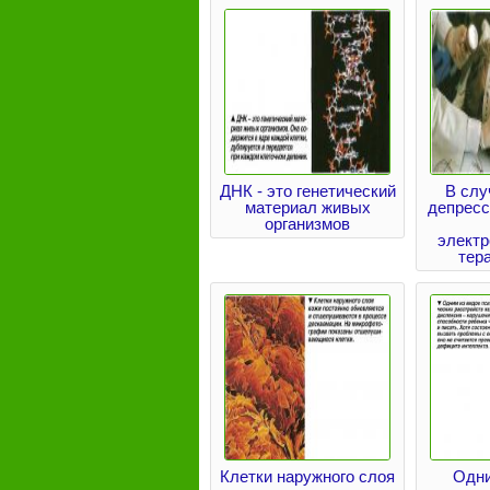
ДНК - это генетический
В слу
материал живых
депресс
организмов
элект
тер
Клетки наружного слоя
Одни