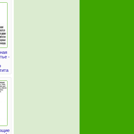
нная
тье -
о
тита
ющие