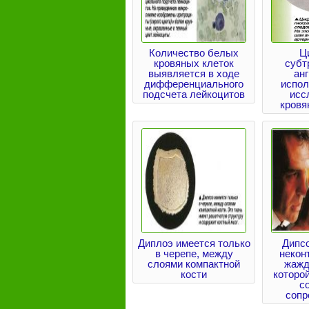
Количество белых
Ц
кровяных клеток
субт
выявляется в ходе
ан
дифференциального
испол
подсчета лейкоцитов
исс
кровя
Диплоэ имеется только
Дипсо
в черепе, между
некон
слоями компактной
жажд
кости
которой
с
сопр