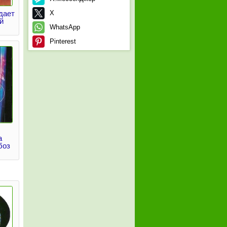
дает
X
й
WhatsApp
Pinterest
а
боз