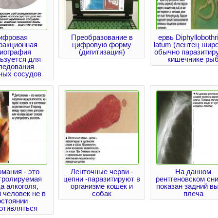
ифровая
Преобразование в
ервь Diphylloboth
ракционная
цифровую форму
latum (лентец шир
гиография
(дигитизация)
обычно паразитиру
ьзуется для
кишечнике ры
ледования
ных сосудов
мания - это
Ленточные черви -
На данном
тролируемая
цепни -паразитируют в
рентгеновском сн
а алкоголя,
организме кошек и
показан задний в
 человек не в
собак
плеча
остоянии
отивляться