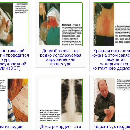
чае тяжелой
Дермабразия - это
Красная воспале
ии проводится
редко используемая
кожа на этом запяс
курс
хирургическая
результат
росудорожной
процедура
аллергическог
апии (ЭСТ)
контактного дерма
м из видов
Декстрокардия - это
Пациенты, страда