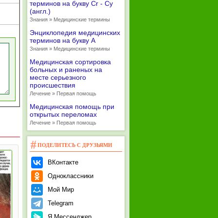
терминов на букву Cr - Cy
(англ.)
Знания » Медицинские термины
Энциклопедия медицинских
терминов на букву А
Знания » Медицинские термины
Медицинская сортировка
больных и раненых на
месте серьезного
происшествия
Лечение » Первая помощь
Медицинская помощь при
открытых переломах
Лечение » Первая помощь
ПОДЕЛИТЕСЬ С ДРУЗЬЯМИ
ВКонтакте
Одноклассники
Мой Мир
Telegram
Я.Мессенджер