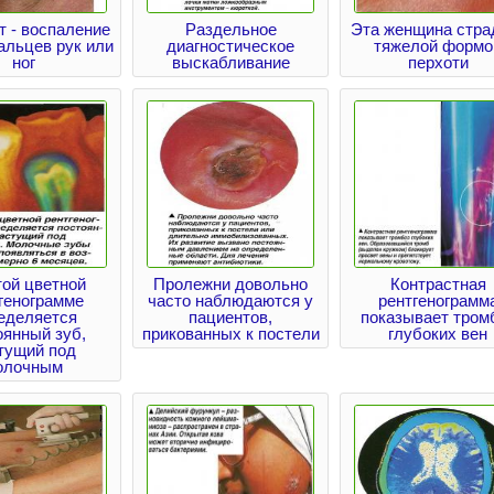
т - воспаление
Раздельное
Эта женщина стра
альцев рук или
диагностическое
тяжелой формо
ног
выскабливание
перхоти
той цветной
Пролежни довольно
Контрастная
генограмме
часто наблюдаются у
рентгенограмм
еделяется
пациентов,
показывает тром
оянный зуб,
прикованных к постели
глубоких вен
тущий под
олочным