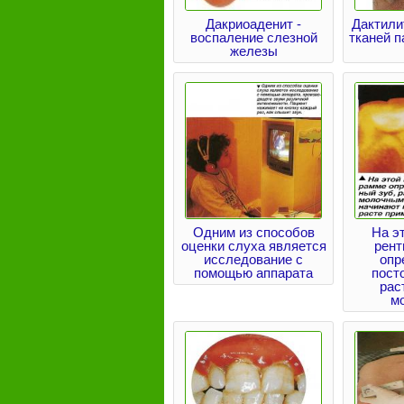
Дакриоаденит -
Дактили
воспаление слезной
тканей п
железы
Одним из способов
На э
оценки слуха является
рент
исследование с
опр
помощью аппарата
пост
рас
м