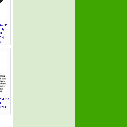
ости
а,
в
ли
к
 это
о
мена