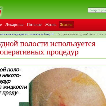
е
Лекарства
Питание
Жизнь
Знания
циклопедия медицинских терминов на букву D …
Дренирование грудной полости испол
удной полости используется
 оперативных процедур