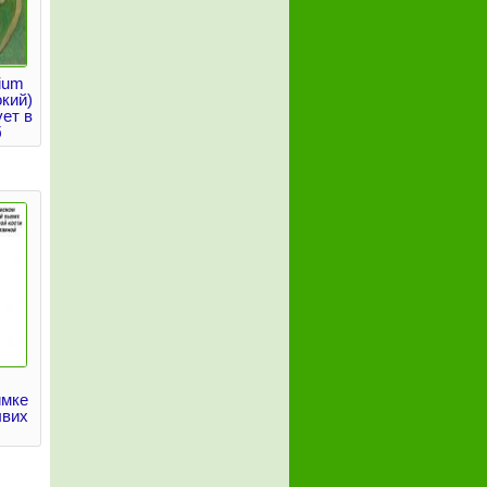
rium
окий)
ет в
б
имке
ывих