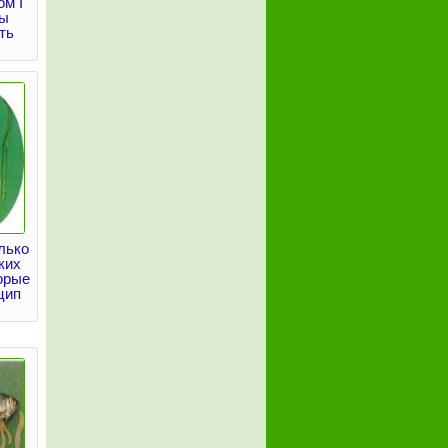
м I
ны
ть
лько
ких
орые
цип