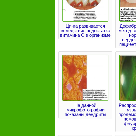
Цинга развивается
Дефибр
вследствие недостатка
метод в
витамина С в организме
но
сердеч
пациент
На данной
Распрос
микрофотографии
язв
показаны дендриты
продемо
помо
флуо
к