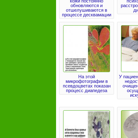
кожи постоянно
псих
обновляются и
расстро
отшелушиваются в
д
процессе десквамации
На этой
У пациен
микрофотографии в
недос
псевдоцветах показан
очищен
процесс диапедеза
осущ
иск