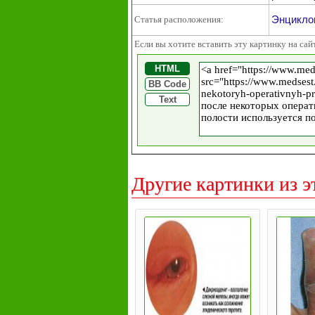
Энциклоп
Статья расположения:
Если вы хотите вставить эту картинку на сай
HTML
BB Code
Text
Другие картинки из э