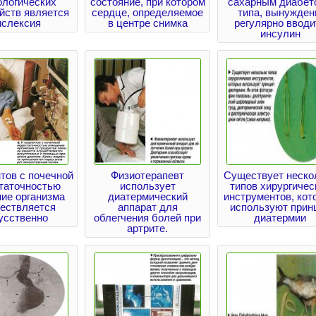
ологических
состояние, при котором
сахарным диабето
йств является
сердце, определяемое
типа, вынужде
ислексия
в центре снимка
регулярно вводи
инсулин
тов с почечной
Физиотерапевт
Существует неско
таточностью
использует
типов хирургичес
ие организма
диатермический
инструментов, кот
ествляется
аппарат для
используют прин
усственно
облегчения болей при
диатермии
артрите.