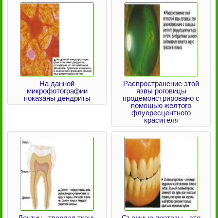
На данной
Распространение этой
микрофотографии
язвы роговицы
показаны дендриты
продемонстрировано с
помощью желтого
флуоресцентного
красителя
Дентин - твердая ткань
Съемные протезы - это