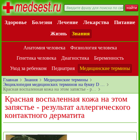
Здоровье
Болезни
Лечение
Лекарства
Питание
Жизнь
Знания
Анатомия человека
Физиология человека
Генетика человека
Диагностика
Беременность
Уход за ребенком
Педиатрия
Медицинские термины
Главная
Знания
Медицинские термины
Энциклопедия медицинских терминов на букву D …
Красная воспаленная кожа на этом запястье - р…
Красная воспаленная кожа на этом
запястье - результат аллергического
контактного дерматита