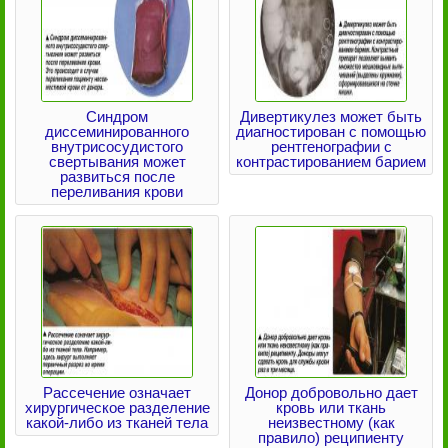
Синдром
Дивертикулез может быть
диссеминированного
диагностирован с помощью
внутрисосудистого
рентгенографии с
свертывания может
контрастированием барием
развиться после
переливания крови
Рассечение означает
Донор добровольно дает
хирургическое разделение
кровь или ткань
какой-либо из тканей тела
неизвестному (как
правило) реципиенту