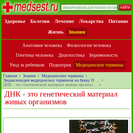
Здоровье
Болезни
Лечение
Лекарства
Питание
Жизнь
Знания
Анатомия человека
Физиология человека
Генетика человека
Диагностика
Беременность
Уход за ребенком
Педиатрия
Медицинские термины
Главная
Знания
Медицинские термины
Энциклопедия медицинских терминов на букву D …
ДНК - это генетический материал живых организ…
ДНК - это генетический материал
живых организмов