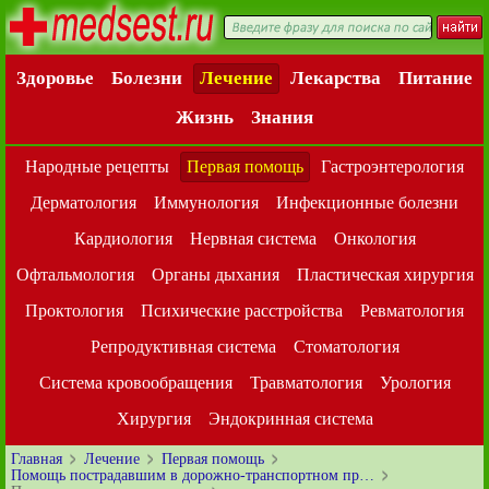
Здоровье
Болезни
Лечение
Лекарства
Питание
Жизнь
Знания
Народные рецепты
Первая помощь
Гастроэнтерология
Дерматология
Иммунология
Инфекционные болезни
Кардиология
Нервная система
Онкология
Офтальмология
Органы дыхания
Пластическая хирургия
Проктология
Психические расстройства
Ревматология
Репродуктивная система
Стоматология
Система кровообращения
Травматология
Урология
Хирургия
Эндокринная система
Главная
Лечение
Первая помощь
Помощь пострадавшим в дорожно-транспортном пр…