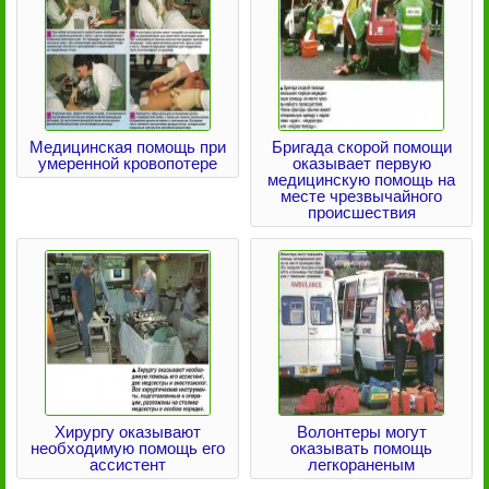
Медицинская помощь при
Бригада скорой помощи
умеренной кровопотере
оказывает первую
медицинскую помощь на
месте чрезвычайного
происшествия
Хирургу оказывают
Волонтеры могут
необходимую помощь его
оказывать помощь
ассистент
легкораненым