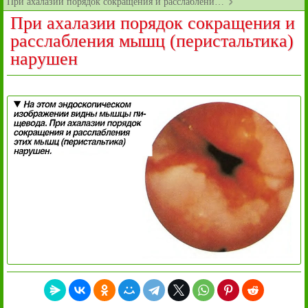
При ахалазии порядок сокращения и расслаблени…
При ахалазии порядок сокращения и
расслабления мышц (перистальтика)
нарушен