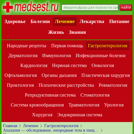
Здоровье
Болезни
Лечение
Лекарства
Питание
Жизнь
Знания
Народные рецепты
Первая помощь
Гастроэнтерология
Дерматология
Иммунология
Инфекционные болезни
Кардиология
Нервная система
Онкология
Офтальмология
Органы дыхания
Пластическая хирургия
Проктология
Психические расстройства
Ревматология
Репродуктивная система
Стоматология
Система кровообращения
Травматология
Урология
Хирургия
Эндокринная система
Главная
Лечение
Гастроэнтерология
Ахалазия — обследование, инородные тела в пищ…