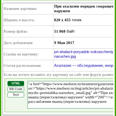
При ахалазии порядок сокращени
Название картинки:
нарушен
точек
Ширина и высота:
820 x 455
байт
Размер файла:
51 868
Дата добавления:
9 Мая 2017
pri-ahalazii-poryadok-sokrascheniya-
Ссылка на картинку:
narushen.jpg
Ахалазия — обследование, иноро
Статья расположения:
Если вы хотите вставить эту картинку на сайт или форум размест
HTML
BB Code
Text