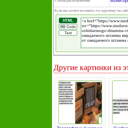
Монитори
Статья расположения:
Если вы хотите вставить эту картинку на сай
HTML
BB Code
Text
Другие картинки из э