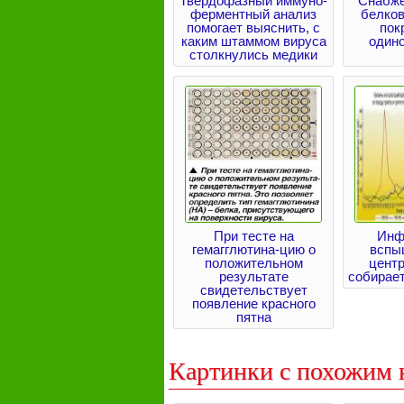
Твердофазный иммуно-
Снабже
ферментный анализ
белков
помогает выяснить, с
пок
каким штаммом вируса
один
столкнулись медики
При тесте на
Инф
гемагглютина-цию о
вспы
положительном
цент
результате
собирает
свидетельствует
появление красного
пятна
Картинки с похожим 