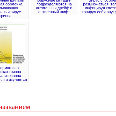
нная шипами
Вирусные мутации
Вирус способе
ая оболочка,
подразделяются на
размножаться, то
рывающая
антигенный дрейф и
инфицируя клетк
очный вирус
антигенный шифт
копируя себя внут
гриппа
ормация о
шках гриппа
рализованно
ся и изучается
названием