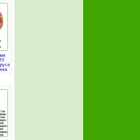
емя
70
руса
ека