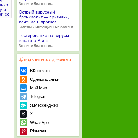
н
Знания » Диагностика
лько
у и
Острый вирусный
ри ее
бронхиолит — признаки,
лечение и прогноз
Болезни » Инфекционные болезни
Тестирование на вирусы
гепатита А и Е
Знания » Диагностика
ПОДЕЛИТЕСЬ С ДРУЗЬЯМИ
ВКонтакте
Одноклассники
Мой Мир
Telegram
Я.Мессенджер
X
WhatsApp
Pinterest