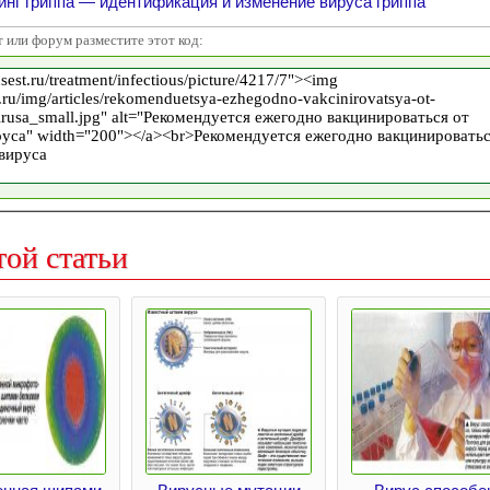
нг гриппа — идентификация и изменение вируса гриппа
т или форум разместите этот код:
той статьи