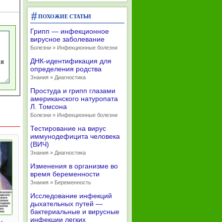
ПОХОЖИЕ СТАТЬИ
Грипп — инфекционное
вирусное заболевание
Болезни » Инфекционные болезни
ДНК-идентификация для
определения родства
Знания » Диагностика
Простуда и грипп глазами
американского натуропата
Л. Томсона
Болезни » Инфекционные болезни
Тестирование на вирус
иммунодефицита человека
(ВИЧ)
Знания » Диагностика
Изменения в организме во
время беременности
Знания » Беременность
Исследование инфекций
дыхательных путей —
бактериальные и вирусные
инфекции легких