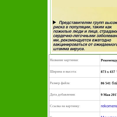
Название картинки:
Рекоменду
Ширина и высота:
873 x 437
ба
Размер файла:
86 541
Дата добавления:
9 Мая 201
rekomend
Ссылка на картинку: