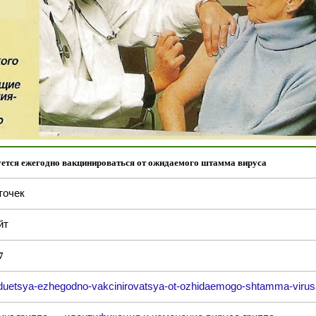
ется ежегодно вакцинироваться от ожидаемого штамма вируса
точек
йт
7
uetsya-ezhegodno-vakcinirovatsya-ot-ozhidaemogo-shtamma-virus