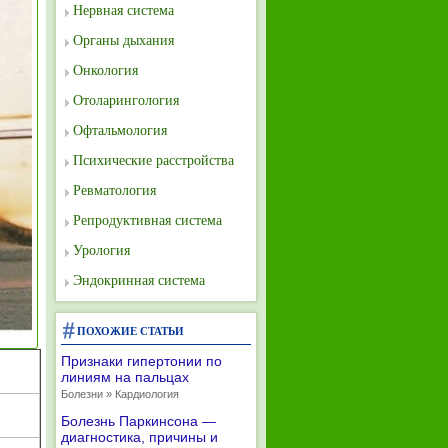
Нервная система
Органы дыхания
Онкология
Отоларингология
Офтальмология
Психические расстройства
Ревматология
Репродуктивная система
Урология
Эндокринная система
ПОХОЖИЕ СТАТЬИ
Признаки гипертонии по
линиям на пальцах
Болезни » Кардиология
Болезнь Паркинсона —
диагностика, причины и