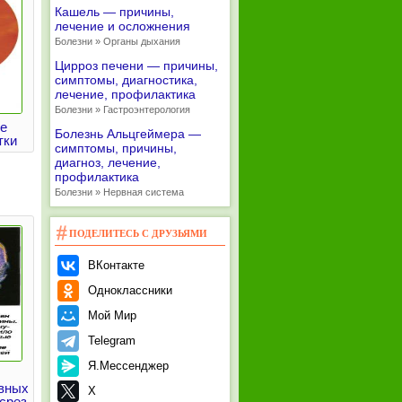
Кашель — причины,
лечение и осложнения
Болезни » Органы дыхания
Цирроз печени — причины,
симптомы, диагностика,
лечение, профилактика
Болезни » Гастроэнтерология
е
Болезнь Альцгеймера —
тки
симптомы, причины,
диагноз, лечение,
профилактика
Болезни » Нервная система
ПОДЕЛИТЕСЬ С ДРУЗЬЯМИ
ВКонтакте
Одноклассники
Мой Мир
Telegram
Я.Мессенджер
овных
X
срез