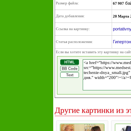
ба
Размер файла:
67 907
Дата добавления:
20 Марта 
portativ
Ссылка на картинку:
Гипертон
Статья расположения:
Если вы хотите вставить эту картинку на сай
HTML
BB Code
Text
Другие картинки из э