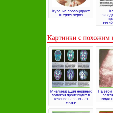
Курение провоцирует
К
атеросклероз
принадл
пр
инги
Картинки с похожим 
Миелинизация нервных
На этом
волокон происходит в
разгл
течение первых лет
плода н
жизни