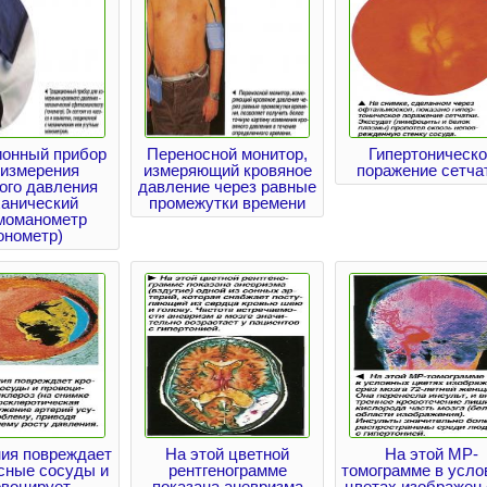
ионный прибор
Переносной монитор,
Гипертоническо
 измерения
измеряющий кровяное
поражение сетча
ого давления
давление через равные
ханический
промежутки времени
моманометр
онометр)
ния повреждает
На этой цветной
На этой МР-
сные сосуды и
рентгенограмме
томограмме в усл
овоцирует
показана аневризма
цветах изображен 