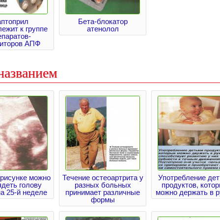
аптоприл
Бета-блокатор
ежит к группе
атенолол
епаратов-
биторов АПФ
названием
 рисунке можно
Течение остеоартрита у
Употребление де
ядеть голову
разных больных
продуктов, кото
а 25-й неделе
принимает различные
можно держать в р
формы