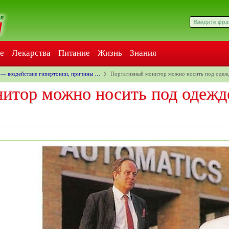
е
Лекарства
Питание
Жизнь
Знания
 — воздействие гипертонии, причины …
Портативный монитор можно носить под оде
итор можно носить под одежд