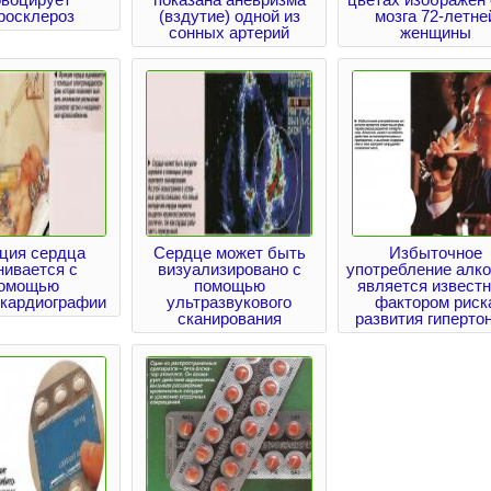
росклероз
(вздутие) одной из
мозга 72-летне
сонных артерий
женщины
ция сердца
Сердце может быть
Избыточное
нивается с
визуализировано с
употребление алко
омощью
помощью
является извест
окардиографии
ультразвукового
фактором риск
сканирования
развития гиперто