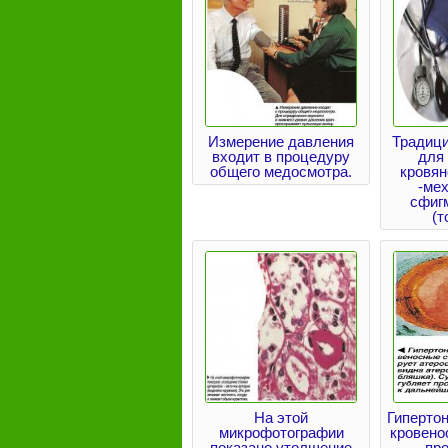
Измерение давления
Традиц
входит в процедуру
для
общего медосмотра.
кровян
-ме
сфиг
(т
На этой
Гиперто
микрофотографии
кровено
показано утолщение
пр