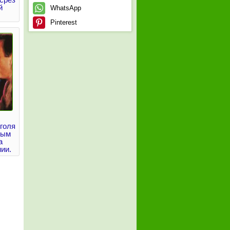
й
WhatsApp
Pinterest
голя
ным
а
нии.