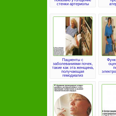
стенки артериолы
ате
Пациенты с
Функ
заболеваниями почек,
оце
такие как эта женщина,
п
получающая
электр
гемодиализ