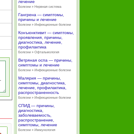
лечение
Болезни » Нервная система
Гангрена — симптомы,
причины и лечение
Болезни » Инфекционные болезни
Конъюнктивит — симптомы,
проявления, причины,
диагностика, лечение,
профилактика
Болезни » Офтальмология
Ветряная оспа — причины,
симптомы и лечение
Болезни » Инфекционные болезни
Малярия — причины,
симптомы, диагностика,
лечение, профилактика,
распространенность
Болезни » Инфекционные болезни
СПИД — причины,
диагностика,
заболеваемость,
распространение,
симптомы, лечение
Болезни » Иммунология