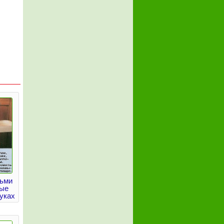
тьми
рые
уках