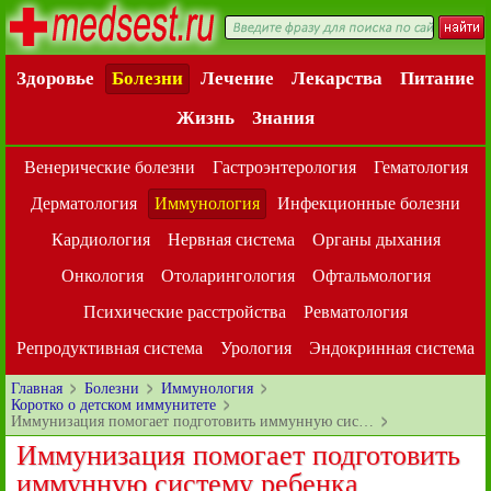
Здоровье
Болезни
Лечение
Лекарства
Питание
Жизнь
Знания
Венерические болезни
Гастроэнтерология
Гематология
Дерматология
Иммунология
Инфекционные болезни
Кардиология
Нервная система
Органы дыхания
Онкология
Отоларингология
Офтальмология
Психические расстройства
Ревматология
Репродуктивная система
Урология
Эндокринная система
Главная
Болезни
Иммунология
Коротко о детском иммунитете
Иммунизация помогает подготовить иммунную сис…
Иммунизация помогает подготовить
иммунную систему ребенка