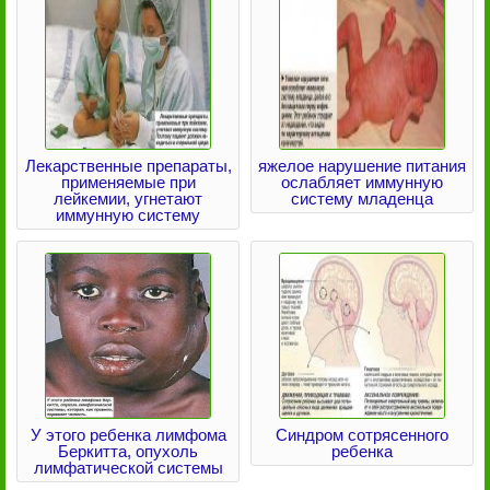
Лекарственные препараты,
яжелое нарушение питания
применяемые при
ослабляет иммунную
лейкемии, угнетают
систему младенца
иммунную систему
У этого ребенка лимфома
Синдром сотрясенного
Беркитта, опухоль
ребенка
лимфатической системы