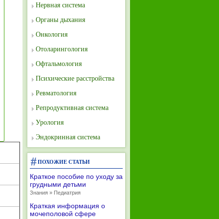
Нервная система
Органы дыхания
Онкология
Отоларингология
Офтальмология
Психические расстройства
Ревматология
Репродуктивная система
Урология
Эндокринная система
ПОХОЖИЕ СТАТЬИ
Краткое пособие по уходу за
грудными детьми
Знания » Педиатрия
Краткая информация о
мочеполовой сфере