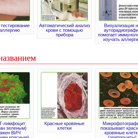
 тестирование
Автоматический анализ
Визуализация 
 аллергию
крови с помощью
ауторадиограф
прибора
помогает иммунол
изучать аллерг
названием
 Т-лимфоцит
Красные кровяные
Микрофотограф
зан зеленым)
клетки
показывает крас
ражен ВИЧ
кровяные клетк
ачен красным)
(эритроциты)