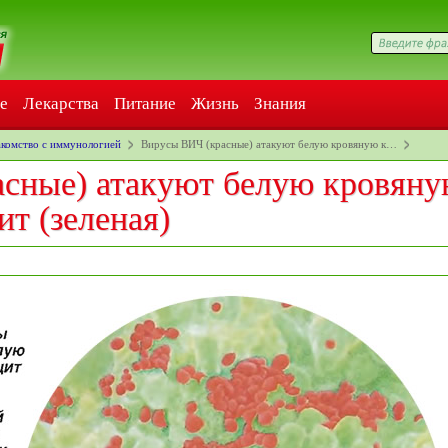
е
Лекарства
Питание
Жизнь
Знания
акомство с иммунологией
Вирусы ВИЧ (красные) атакуют белую кровяную к…
сные) атакуют белую кровян
т (зеленая)