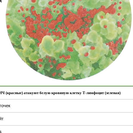
Ч (красные) атакуют белую кровяную клетку Т-лимфоцит (зеленая)
точек
йт
6