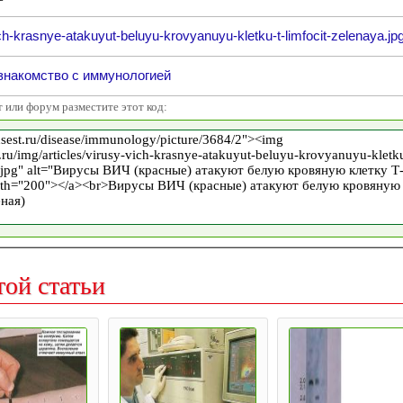
ch-krasnye-atakuyut-beluyu-krovyanuyu-kletku-t-limfocit-zelenaya.jp
знакомство с иммунологией
т или форум разместите этот код:
той статьи