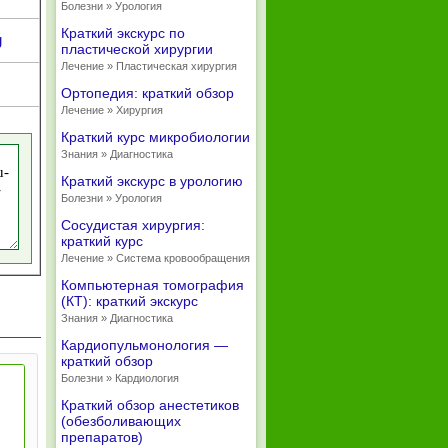
Болезни » Урология
Краткий экскурс по
g
пластической хирургии
Лечение » Пластическая хирургия
Ортопедия: краткий обзор
Лечение » Хирургия
Краткий курс микробиологии
Знания » Диагностика
Краткий экскурс в урологию
Болезни » Урология
Сосудистая хирургия:
краткий курс
Лечение » Система кровообращения
Компьютерная томография
(КТ): краткий экскурс
Знания » Диагностика
Кардиопульмонология —
краткий обзор
Болезни » Кардиология
Краткий обзор анестетиков
(обезболивающих
препаратов)