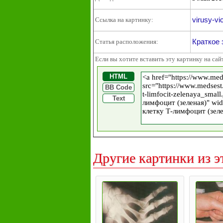
virusy-vi
Ссылка на картинку:
Краткое 
Статья расположения:
Если вы хотите вставить эту картинку на сай
HTML
BB Code
Text
Другие картинки из э