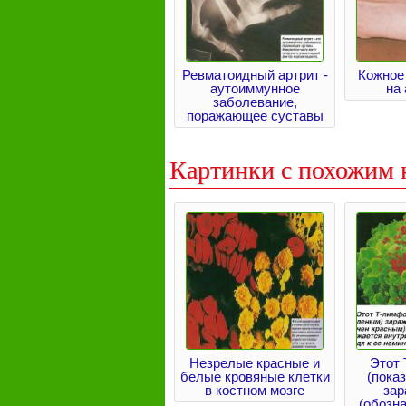
Ревматоидный артрит -
Кожное
аутоиммунное
на
заболевание,
поражающее суставы
Картинки с похожим 
Незрелые красные и
Этот
белые кровяные клетки
(пока
в костном мозге
за
(обозн