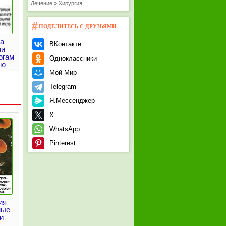
Лечение » Хирургия
ПОДЕЛИТЕСЬ С ДРУЗЬЯМИ
на
ВКонтакте
ии
огам
Одноклассники
ию
Мой Мир
Telegram
Я.Мессенджер
X
WhatsApp
Pinterest
ия
ные
и