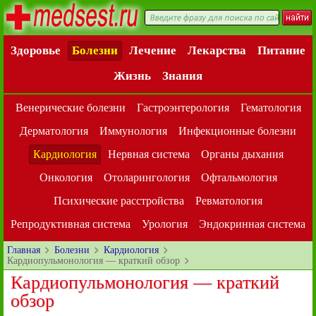
Здоровье
Болезни
Лечение
Лекарства
Питание
Жизнь
Знания
Венерические болезни
Гастроэнтерология
Гематология
Дерматология
Иммунология
Инфекционные болезни
Кардиология
Нервная система
Органы дыхания
Онкология
Отоларингология
Офтальмология
Психические расстройства
Ревматология
Репродуктивная система
Урология
Эндокринная система
Главная
Болезни
Кардиология
Кардиопульмонология — краткий обзор
Кардиопульмонология — краткий
обзор